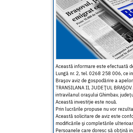
Această informare este efectuată 
Lungă nr. 2, tel. 0268 258 006, ce in
Braşov aviz de gospodărire a ape
TRANSILANA II, JUDEŢUL BRAŞOV. 
intravilanul oraşului Ghimbav, judeţ
Această investiţ
Prin lucrările propuse nu vor rezul
Această solicitare de aviz este conf
modificările şi completările ulterioa
Persoanele care doresc să obţină inf