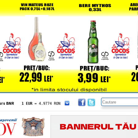
urs BNR
1 EUR
= 4.9774 RON
1 USD
= 4.3833 RON
1 GBP
= 5.8304 RON
1 XAU
= 464.4611 RON
1 AED
= 1.1933 RON
1 AUD
= 2.7957 RON
1 BGN
= 2.5449 RON