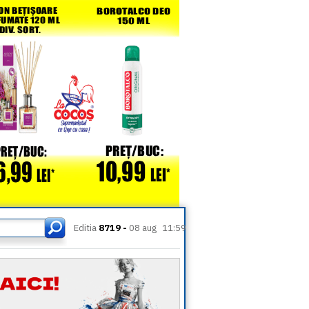
Editia
8719 -
08 aug
11:59