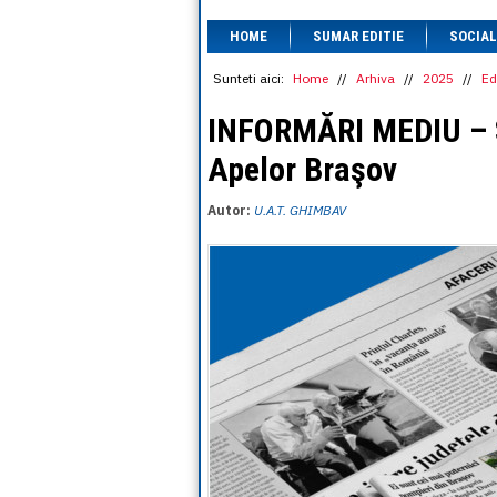
HOME
SUMAR EDITIE
SOCIAL
Sunteti aici:
Home
//
Arhiva
//
2025
//
Ed
INFORMĂRI MEDIU – S
Apelor Braşov
Autor:
U.A.T. GHIMBAV