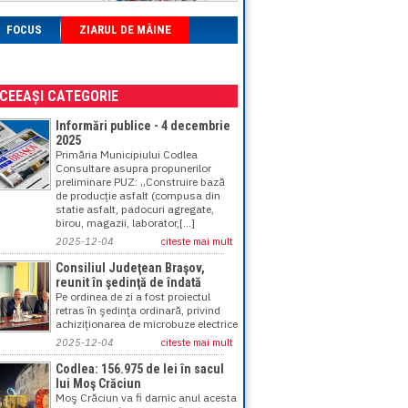
FOCUS
ZIARUL DE MÂINE
ACEEAȘI CATEGORIE
Informări publice - 4 decembrie
2025
Primăria Municipiului Codlea
Consultare asupra propunerilor
preliminare PUZ: „Construire bază
de producţie asfalt (compusa din
statie asfalt, padocuri agregate,
birou, magazii, laborator,[...]
2025-12-04
citeste mai mult
Consiliul Judeţean Braşov,
reunit în şedinţă de îndată
Pe ordinea de zi a fost proiectul
retras în şedinţa ordinară, privind
achiziţionarea de microbuze electrice
2025-12-04
citeste mai mult
Codlea: 156.975 de lei în sacul
lui Moş Crăciun
Moş Crăciun va fi darnic anul acesta