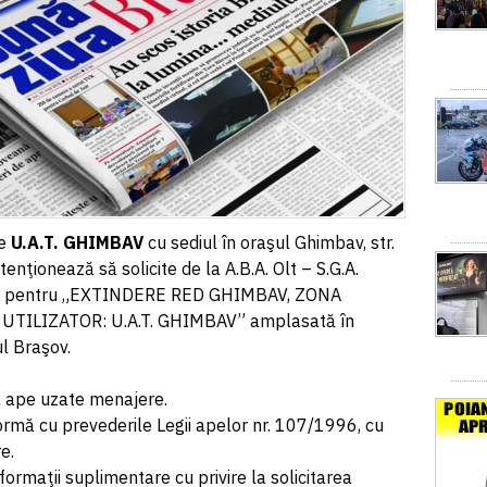
de
U.A.T. GHIMBAV
cu sediul în oraşul Ghimbav, str.
tenţionează să solicite de la A.B.A. Olt – S.G.A.
lor pentru „EXTINDERE RED GHIMBAV, ZONA
UTILIZATOR: U.A.T. GHIMBAV” amplasată în
ul Braşov.
ie este nouă.
ta ape uzate menajere.
ormă cu prevederile Legii apelor nr. 107/1996, cu
re.
ormaţii suplimentare cu privire la solicitarea