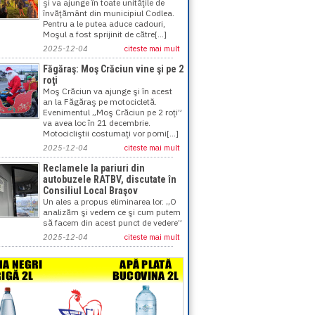
şi va ajunge în toate unităţile de
învăţământ din municipiul Codlea.
Pentru a le putea aduce cadouri,
Moşul a fost sprijinit de către[...]
2025-12-04
citeste mai mult
Făgăraş: Moş Crăciun vine şi pe 2
roţi
Moş Crăciun va ajunge şi în acest
an la Făgăraş pe motocicletă.
Evenimentul „Moş Crăciun pe 2 roţi”
va avea loc în 21 decembrie.
Motocicliştii costumaţi vor porni[...]
2025-12-04
citeste mai mult
Reclamele la pariuri din
autobuzele RATBV, discutate în
Consiliul Local Braşov
Un ales a propus eliminarea lor. „O
analizăm şi vedem ce şi cum putem
să facem din acest punct de vedere”
2025-12-04
citeste mai mult