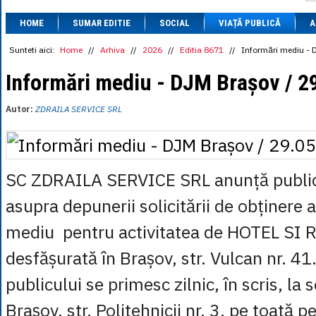
1 BRL
= 0.7714 
HOME
SUMAR EDITIE
SOCIAL
VIAȚĂ PUBLICĂ
1 CAD
= 3.1559 
A
1 CHF
= 5.2813 
1 CNY
= 0.6015 
Sunteti aici:
Home
//
Arhiva
//
2026
//
Editia 8671
//
Informări mediu - 
1 CZK
= 0.1993 
1 DKK
= 0.6668 
Informări mediu - DJM Brașov / 2
1 EGP
= 0.0860 
1 HUF
= 1.2223 
Autor:
ZDRAILA SERVICE SRL
1 INR
= 0.0513 
1 JPY
= 3.0556 
1 KRW
= 0.3047 
1 MDL
= 0.2538 
1 MXN
= 0.2227 
SC ZDRAILA SERVICE SRL anunță public
1 NOK
= 0.4191 
1 NZD
= 2.6097 
asupra depunerii solicitării de obținere a
1 PLN
= 1.1646 
1 RSD
= 0.0425 
mediu pentru activitatea de HOTEL SI
1 RUB
= 0.0530 
1 SEK
= 0.4526 
desfășurată în Brașov, str. Vulcan nr. 41
1 TRY
= 0.1141 
1 UAH
= 0.1048 
1 XDR
= 5.9383 
publicului se primesc zilnic, în scris, la
1 ZAR
= 0.2318 
Brașov, str. Politehnicii nr. 3, pe toată p