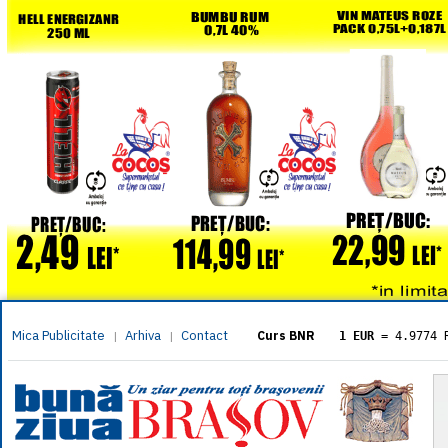
Mica Publicitate
Arhiva
Contact
|
|
Curs BNR
1 EUR
= 4.9774 
1 USD
= 4.3833 
1 GBP
= 5.8304 
1 XAU
= 464.461
1 AED
= 1.1933 
1 AUD
= 2.7957 
1 BGN
= 2.5449 