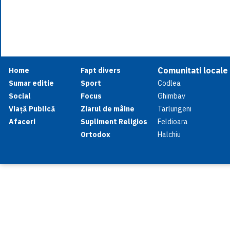
Comunitati locale
Home
Fapt divers
Sumar editie
Sport
Codlea
Social
Focus
Ghimbav
Viață Publică
Ziarul de mâine
Tarlungeni
Afaceri
Supliment Religios
Feldioara
Ortodox
Halchiu