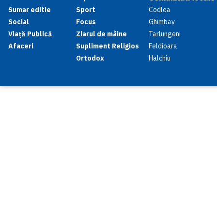
Sumar editie
Sport
Codlea
Social
Focus
Ghimbav
Viață Publică
Ziarul de mâine
Tarlungeni
Afaceri
Supliment Religios
Feldioara
Ortodox
Halchiu