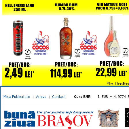
Mica Publicitate
Arhiva
Contact
|
|
Curs BNR
1 EUR
= 4.9774 
1 USD
= 4.3833 
1 GBP
= 5.8304 
1 XAU
= 464.461
1 AED
= 1.1933 
1 AUD
= 2.7957 
1 BGN
= 2.5449 