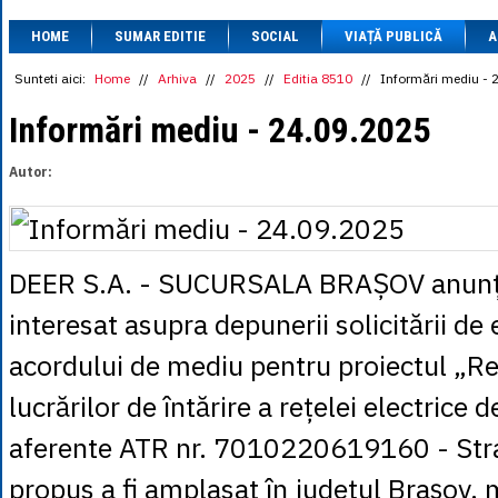
1 BRL
= 0.7714 
HOME
SUMAR EDITIE
SOCIAL
VIAȚĂ PUBLICĂ
1 CAD
= 3.1559 
A
1 CHF
= 5.2813 
1 CNY
= 0.6015 
Sunteti aici:
Home
//
Arhiva
//
2025
//
Editia 8510
//
Informări mediu - 
1 CZK
= 0.1993 
1 DKK
= 0.6668 
Informări mediu - 24.09.2025
1 EGP
= 0.0860 
1 HUF
= 1.2223 
Autor:
1 INR
= 0.0513 
1 JPY
= 3.0556 
1 KRW
= 0.3047 
1 MDL
= 0.2538 
1 MXN
= 0.2227 
DEER S.A. - SUCURSALA BRAȘOV anunță
1 NOK
= 0.4191 
1 NZD
= 2.6097 
interesat asupra depunerii solicitării de
1 PLN
= 1.1646 
1 RSD
= 0.0425 
acordului de mediu pentru proiectul „Re
1 RUB
= 0.0530 
1 SEK
= 0.4526 
lucrărilor de întărire a rețelei electrice d
1 TRY
= 0.1141 
1 UAH
= 0.1048 
1 XDR
= 5.9383 
aferente ATR nr. 7010220619160 - Stra
1 ZAR
= 0.2318 
propus a fi amplasat în județul Brașov, 