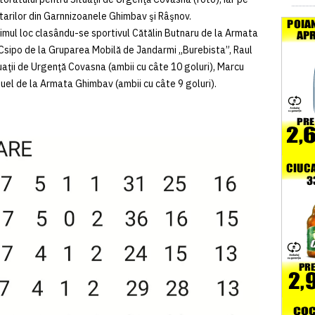
litarilor din Garnnizoanele Ghimbav şi Râşnov.
primul loc clasându-se sportivul Cătălin Butnaru de la Armata
Csipo de la Gruparea Mobilă de Jandarmi „Burebista”, Raul
uaţii de Urgenţă Covasna (ambii cu câte 10 goluri), Marcu
uel de la Armata Ghimbav (ambii cu câte 9 goluri).