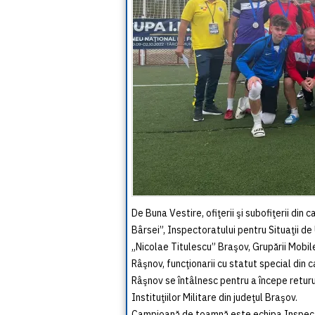
De Buna Vestire, ofiţerii şi subofiţerii din
Bârsei”, Inspectoratului pentru Situaţii 
„Nicolae Titulescu” Braşov, Grupării Mobi
Râşnov, funcţionarii cu statut special din 
Râşnov se întâlnesc pentru a începe returu
Instituţiilor Militare din judeţul Braşov.
Campioană de toamnă este echipa Inspector