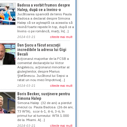
Badosa a vorbit frumos despre
Halep, după ce a învins-o
Jucătoarea spaniolă de tenis Paula
Badosa a declarat despre Simona
Halep că se aşteaptă ca aceasta să
revină foarte repede în top, după ce a
învins-o pe româncă, marţi, în[...]
2024-03-21
citeste mai mult
Dan Şucu a făcut acuzaţii
incredibile la adresa lui Gigi
Becali
Acţionarul majoritar de la FCSB a
comentat declaraţiile lui Victor
Angelescu, acţionarul minoritar al
giuleştenilor, despre Marius
Ştefănescu. Jucătorul lui Sepsi a
ratat un nou meci împotriva[...]
2024-03-21
citeste mai mult
Boris Becker, susţinere pentru
Simona Halep
Simona Halep (32 de ani) a pierdut
meciul cu Paula Badosa (26 de ani,
73 WTA), scor 6-1, 4-6, 3-6, în
primul tur al turneului WTA 1.000
de la Miami. A[...]
2024-03-21
citeste mai mult