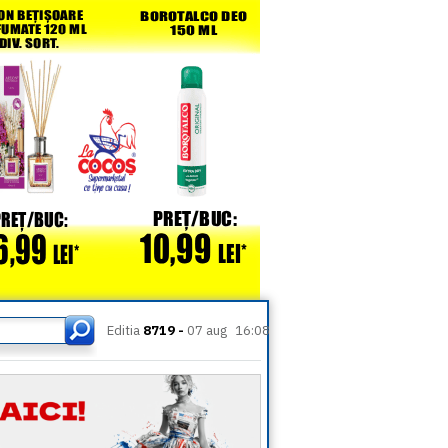
Editia
8719 -
07 aug
16:08