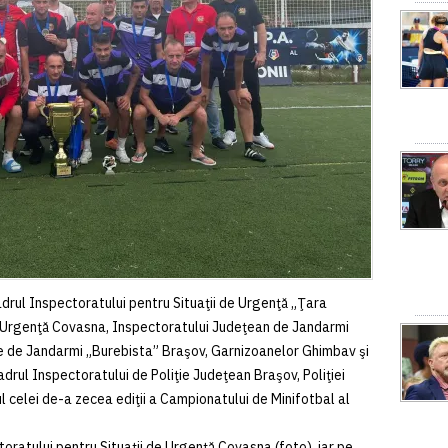
 cadrul Inspectoratului pentru Situaţii de Urgenţă „Ţara
de Urgenţă Covasna, Inspectoratului Judeţean de Jandarmi
le de Jandarmi „Burebista” Braşov, Garnizoanelor Ghimbav şi
cadrul Inspectoratului de Poliţie Judeţean Braşov, Poliţiei
l celei de-a zecea ediţii a Campionatului de Minifotbal al
atului pentru Situaţii de Urgenţă Covasna (foto), iar pe