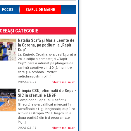
FOCUS
ZIARUL DE MÂINE
ACEEAȘI CATEGORIE
Natalia Scafă şi Maria Leonte de
la Corona, pe podium la „Rapir
Cup”
La Zagreb, Croaţia, s-a desfăşurat a
26-a ediţie a competiţiei „Rapir
Cup”, care a adunat pe planşele de
scrimă sportive din 10 ţări, printre
care şi România. Potrivit
radiobrasovfm.ro,[...]
2024-03-21
citeste mai mult
Olimpia CSU, eliminată de Sepsi-
SIC în sferturile LNBF
Campioana Sepsi-SIC Sfântu
Gheorghe s-a calificat miercuri în
semifinalele Ligii Naţionale, după ce
a învins Olimpia CSU Braşov, în a
doua partidă din trei programate
în[...]
2024-03-21
citeste mai mult