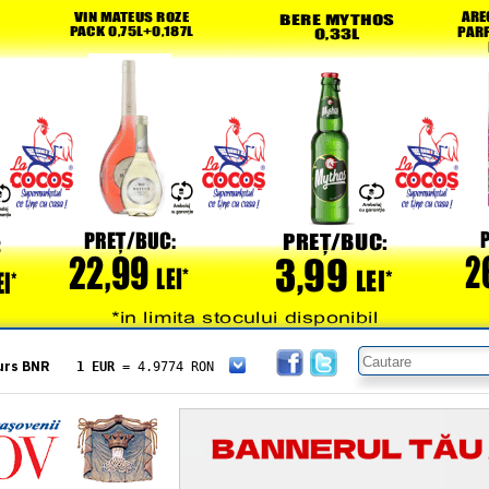
urs BNR
1 EUR
= 4.9774 RON
1 USD
= 4.3833 RON
1 GBP
= 5.8304 RON
1 XAU
= 464.4611 RON
1 AED
= 1.1933 RON
1 AUD
= 2.7957 RON
1 BGN
= 2.5449 RON