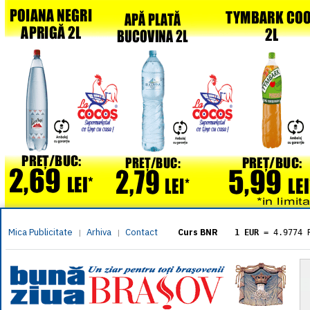
Mica Publicitate
Arhiva
Contact
|
|
Curs BNR
1 EUR
= 4.9774 
1 USD
= 4.3833 
1 GBP
= 5.8304 
1 XAU
= 464.461
1 AED
= 1.1933 
1 AUD
= 2.7957 
1 BGN
= 2.5449 