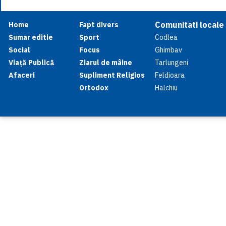
Comunitati locale
Home
Fapt divers
Sumar editie
Sport
Codlea
Social
Focus
Ghimbav
Viață Publică
Ziarul de mâine
Tarlungeni
Afaceri
Supliment Religios
Feldioara
Ortodox
Halchiu