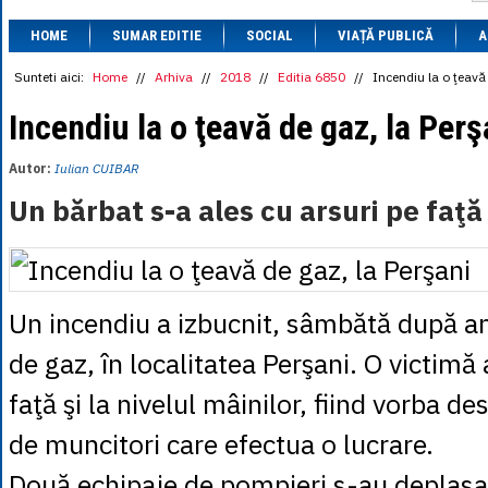
1 BRL
= 0.7714 
HOME
SUMAR EDITIE
SOCIAL
VIAȚĂ PUBLICĂ
1 CAD
= 3.1559 
A
1 CHF
= 5.2813 
1 CNY
= 0.6015 
Sunteti aici:
Home
//
Arhiva
//
2018
//
Editia 6850
//
Incendiu la o ţeavă
1 CZK
= 0.1993 
1 DKK
= 0.6668 
Incendiu la o ţeavă de gaz, la Perş
1 EGP
= 0.0860 
1 HUF
= 1.2223 
Autor:
Iulian CUIBAR
1 INR
= 0.0513 
1 JPY
= 3.0556 
Un bărbat s-a ales cu arsuri pe faţă
1 KRW
= 0.3047 
1 MDL
= 0.2538 
1 MXN
= 0.2227 
1 NOK
= 0.4191 
1 NZD
= 2.6097 
1 PLN
= 1.1646 
Un incendiu a izbucnit, sâmbătă după am
1 RSD
= 0.0425 
1 RUB
= 0.0530 
de gaz, în localitatea Perşani. O victimă 
1 SEK
= 0.4526 
1 TRY
= 0.1141 
faţă şi la nivelul mâinilor, fiind vorba de
1 UAH
= 0.1048 
1 XDR
= 5.9383 
de muncitori care efectua o lucrare.
1 ZAR
= 0.2318 
Două echipaje de pompieri s-au deplasat 