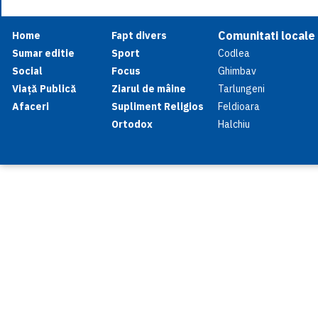
Comunitati locale
Home
Fapt divers
Sumar editie
Sport
Codlea
Social
Focus
Ghimbav
Viață Publică
Ziarul de mâine
Tarlungeni
Afaceri
Supliment Religios
Feldioara
Ortodox
Halchiu