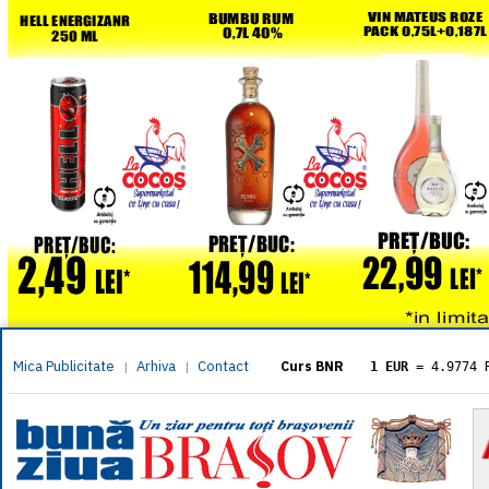
Mica Publicitate
Arhiva
Contact
|
|
Curs BNR
1 EUR
= 4.9774 
1 USD
= 4.3833 
1 GBP
= 5.8304 
1 XAU
= 464.461
1 AED
= 1.1933 
1 AUD
= 2.7957 
1 BGN
= 2.5449 