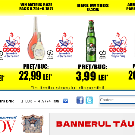
urs BNR
1 EUR
= 4.9774 RON
1 USD
= 4.3833 RON
1 GBP
= 5.8304 RON
1 XAU
= 464.4611 RON
1 AED
= 1.1933 RON
1 AUD
= 2.7957 RON
1 BGN
= 2.5449 RON