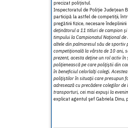
precizat poliţistul.
Inspectoratul de Poliţie Judeţean Bra
participă la astfel de competiţii, în
pregătirii fizice, necesare îndeplinirii
deţinătorul a 11 titluri de campion şi
timpului la Campionatul Naţional de J
altele din palmaresul său de sportiv p
competiţională la vârsta de 10 ani, 
prezent, acesta deţine un rol activ în 
poliţienească pe care poliţiştii din c
în beneficiul celorlalţi colegi. Acest
poliţiştilor în situaţii care presupun f
adresează cu precădere colegilor de la
transporturi, cei mai expuşi la eveni
explicat agentul şef Gabriela Dinu, p