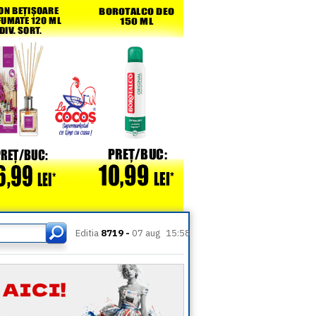
Editia
8719 -
07 aug
15:58