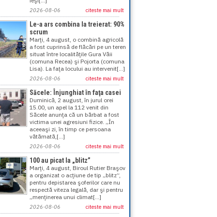
ieşi[...]
2026-08-06
citeste mai mult
Le-a ars combina la treierat: 90%
scrum
Marţi, 4 august, o combină agricolă
a fost cuprinsă de flăcări pe un teren
situat între localităţile Gura Văii
(comuna Recea) şi Pojorta (comuna
Lisa). La faţa locului au intervenit[...]
2026-08-06
citeste mai mult
Săcele: Înjunghiat în faţa casei
Duminică, 2 august, în jurul orei
15.00, un apel la 112 venit din
Săcele anunţa că un bărbat a fost
victima unei agresiuni fizice. „În
aceeaşi zi, în timp ce persoana
vătămată,[...]
2026-08-06
citeste mai mult
100 au picat la „blitz”
Marţi, 4 august, Biroul Rutier Braşov
a organizat o acţiune de tip „blitz”,
pentru depistarea şoferilor care nu
respectă viteza legală, dar şi pentru
„menţinerea unui climat[...]
2026-08-06
citeste mai mult