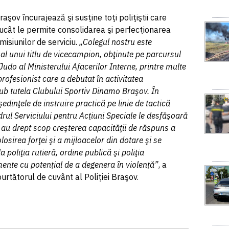
şov încurajează şi susţine toţi poliţiştii care
trucât le permite consolidarea şi perfecţionarea
 misiunilor de serviciu.
„Colegul nostru este
 al unui titlu de vicecampion, obţinute pe parcursul
udo al Ministerului Afacerilor Interne, printre multe
rofesionist care a debutat în activitatea
sub tutela Clubului Sportiv Dinamo Braşov. În
şedinţele de instruire practică pe linie de tactică
adrul Serviciului pentru Acţiuni Speciale le desfăşoară
ea au drept scop creşterea capacităţii de răspuns a
olosirea forţei şi a mijloacelor din dotare şi se
 poliţia rutieră, ordine publică şi poliţia
mente cu potenţial de a degenera în violenţă”
, a
urtătorul de cuvânt al Poliţiei Braşov.