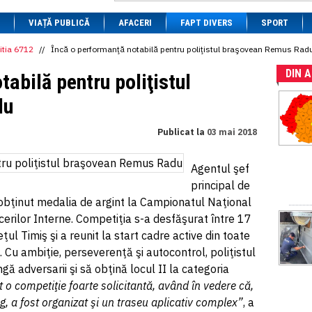
1 BRL
= 0.7714 RON
VIAȚĂ PUBLICĂ
1 CAD
= 3.1559 RON
AFACERI
FAPT DIVERS
SPORT
1 CHF
= 5.2813 RON
1 CNY
= 0.6015 RON
itia 6712
//
Încă o performanţă notabilă pentru poliţistul braşovean Remus Rad
1 CZK
= 0.1993 RON
DIN 
1 DKK
= 0.6668 RON
tabilă pentru poliţistul
1 EGP
= 0.0860 RON
1 HUF
= 1.2223 RON
du
1 INR
= 0.0513 RON
1 JPY
= 3.0556 RON
Publicat la
03 mai 2018
1 KRW
= 0.3047 RON
1 MDL
= 0.2538 RON
1 MXN
= 0.2227 RON
Agentul şef
1 NOK
= 0.4191 RON
principal de
1 NZD
= 2.6097 RON
1 PLN
= 1.1646 RON
obţinut medalia de argint la Campionatul Naţional
1 RSD
= 0.0425 RON
acerilor Interne. Competiţia s-a desfăşurat între 17
1 RUB
= 0.0530 RON
eţul Timiş şi a reunit la start cadre active din toate
1 SEK
= 0.4526 RON
1 TRY
= 0.1141 RON
. Cu ambiţie, perseverenţă şi autocontrol, poliţistul
1 UAH
= 0.1048 RON
ngă adversarii şi să obţină locul II la categoria
1 XDR
= 5.9383 RON
t o competiţie foarte solicitantă, având în vedere că,
1 ZAR
= 0.2318 RON
g, a fost organizat şi un traseu aplicativ complex”
, a