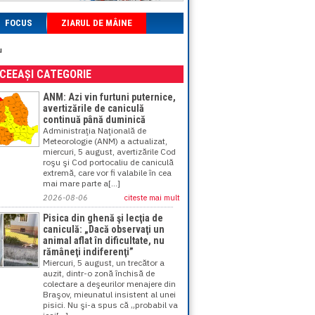
FOCUS
ZIARUL DE MÂINE
u
ACEEAȘI CATEGORIE
ANM: Azi vin furtuni puternice,
avertizările de caniculă
continuă până duminică
Administraţia Naţională de
Meteorologie (ANM) a actualizat,
miercuri, 5 august, avertizările Cod
roşu şi Cod portocaliu de caniculă
extremă, care vor fi valabile în cea
mai mare parte a[...]
2026-08-06
citeste mai mult
Pisica din ghenă şi lecţia de
caniculă: „Dacă observaţi un
animal aflat în dificultate, nu
rămâneţi indiferenţi”
Miercuri, 5 august, un trecător a
auzit, dintr-o zonă închisă de
colectare a deşeurilor menajere din
Braşov, mieunatul insistent al unei
pisici. Nu şi-a spus că „probabil va