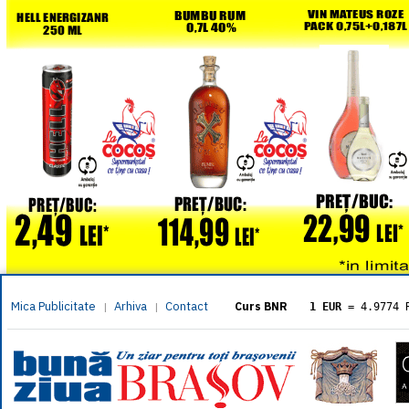
Mica Publicitate
Arhiva
Contact
|
|
Curs BNR
1 EUR
= 4.9774 
1 USD
= 4.3833 
1 GBP
= 5.8304 
1 XAU
= 464.461
1 AED
= 1.1933 
1 AUD
= 2.7957 
1 BGN
= 2.5449 