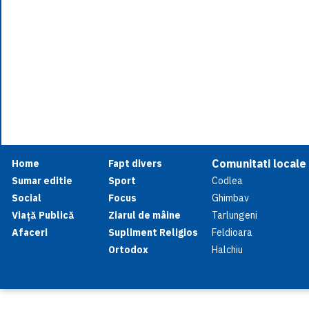
Comunitati locale
Home
Fapt divers
Sumar editie
Sport
Codlea
Social
Focus
Ghimbav
Viață Publică
Ziarul de mâine
Tarlungeni
Afaceri
Supliment Religios
Feldioara
Ortodox
Halchiu