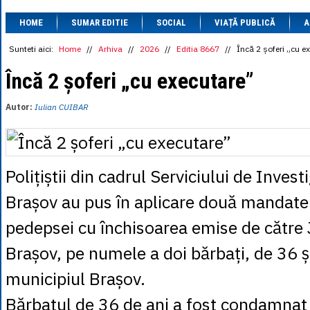
1 BRL
= 0.7714 
HOME
SUMAR EDITIE
SOCIAL
VIAȚĂ PUBLICĂ
1 CAD
= 3.1559 
A
1 CHF
= 5.2813 
1 CNY
= 0.6015 
Sunteti aici:
Home
//
Arhiva
//
2026
//
Editia 8667
//
Încă 2 șoferi „cu e
1 CZK
= 0.1993 
1 DKK
= 0.6668 
Încă 2 șoferi „cu executare”
1 EGP
= 0.0860 
1 HUF
= 1.2223 
Autor:
Iulian CUIBAR
1 INR
= 0.0513 
1 JPY
= 3.0556 
1 KRW
= 0.3047 
1 MDL
= 0.2538 
1 MXN
= 0.2227 
Polițiștii din cadrul Serviciului de Invest
1 NOK
= 0.4191 
1 NZD
= 2.6097 
Brașov au pus în aplicare două mandate
1 PLN
= 1.1646 
1 RSD
= 0.0425 
pedepsei cu închisoarea emise de către
1 RUB
= 0.0530 
1 SEK
= 0.4526 
Brașov, pe numele a doi bărbați, de 36 și
1 TRY
= 0.1141 
1 UAH
= 0.1048 
1 XDR
= 5.9383 
municipiul Brașov.
1 ZAR
= 0.2318 
Bărbatul de 36 de ani a fost condamnat