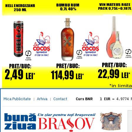
Mica Publicitate
Arhiva
Contact
|
|
Curs BNR
1 EUR
= 4.9774 
1 USD
= 4.3833 
1 GBP
= 5.8304 
1 XAU
= 464.461
1 AED
= 1.1933 
1 AUD
= 2.7957 
1 BGN
= 2.5449 