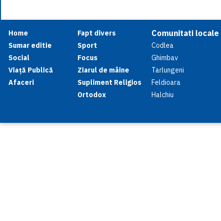
Comunitati locale
Home
Fapt divers
Sumar editie
Sport
Codlea
Social
Focus
Ghimbav
Viață Publică
Ziarul de mâine
Tarlungeni
Afaceri
Supliment Religios
Feldioara
Ortodox
Halchiu