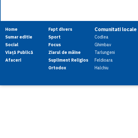
Comunitati locale
Home
Fapt divers
Sumar editie
Sport
Codlea
Social
Focus
Ghimbav
Viață Publică
Ziarul de mâine
Tarlungeni
Afaceri
Supliment Religios
Feldioara
Ortodox
Halchiu