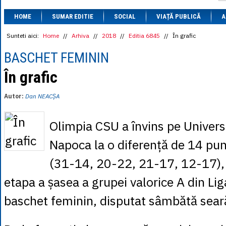
1 BRL
= 0.7714 
HOME
SUMAR EDITIE
SOCIAL
VIAȚĂ PUBLICĂ
1 CAD
= 3.1559 
A
1 CHF
= 5.2813 
1 CNY
= 0.6015 
Sunteti aici:
Home
//
Arhiva
//
2018
//
Editia 6845
//
În grafic
1 CZK
= 0.1993 
1 DKK
= 0.6668 
BASCHET FEMININ
1 EGP
= 0.0860 
1 HUF
= 1.2223 
În grafic
1 INR
= 0.0513 
1 JPY
= 3.0556 
Autor:
Dan NEACȘA
1 KRW
= 0.3047 
1 MDL
= 0.2538 
1 MXN
= 0.2227 
Olimpia CSU a învins pe Univers
1 NOK
= 0.4191 
1 NZD
= 2.6097 
Napoca la o diferență de 14 pu
1 PLN
= 1.1646 
1 RSD
= 0.0425 
(31-14, 20-22, 21-17, 12-17), 
1 RUB
= 0.0530 
1 SEK
= 0.4526 
etapa a șasea a grupei valorice A din Li
1 TRY
= 0.1141 
1 UAH
= 0.1048 
baschet feminin, disputat sâmbătă seară
1 XDR
= 5.9383 
1 ZAR
= 0.2318 