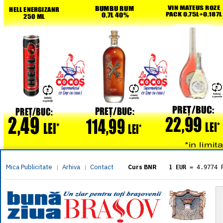
Mica Publicitate
Arhiva
Contact
|
|
Curs BNR
1 EUR
= 4.9774 
1 USD
= 4.3833 
1 GBP
= 5.8304 
1 XAU
= 464.461
1 AED
= 1.1933 
1 AUD
= 2.7957 
1 BGN
= 2.5449 