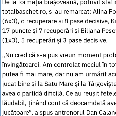
De la formația brașoveană, potrivit statis
totalbaschet.ro, s-au remarcat: Alina P
(6x3), o recuperare și 8 pase decisive, K
17 puncte și 7 recuperări și Biljana Pes
(1x3), 5 recuperări și 3 pase decisive.
„Nu cred că s-a pus vreun moment pro
învingătoarei. Am controlat meciul în tot
putea fi mai mare, dar nu am urmărit ace
jucat bine și la Satu Mare și la Târgovișt
avea o partidă dificilă. Ce au reușit fet
lăudabil, ținând cont că deocamdată av
jucătoare”, a spus antrenorul Dan Calan