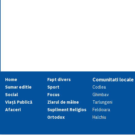
Comunitati locale
Home
Fapt divers
Sumar editie
Sport
Codlea
Social
Focus
Ghimbav
Viață Publică
Ziarul de mâine
Tarlungeni
Afaceri
Supliment Religios
Feldioara
Ortodox
Halchiu