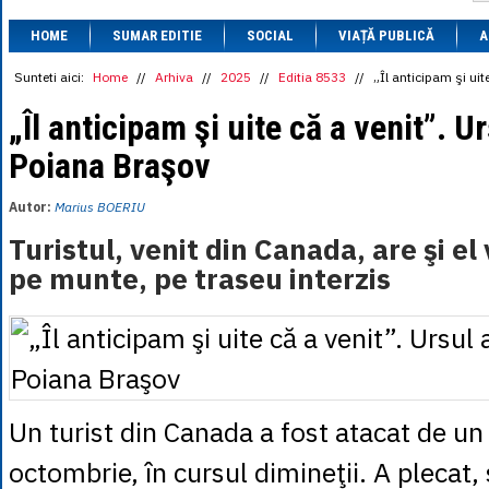
1 BRL
= 0.7714 
HOME
SUMAR EDITIE
SOCIAL
VIAȚĂ PUBLICĂ
1 CAD
= 3.1559 
A
1 CHF
= 5.2813 
1 CNY
= 0.6015 
Sunteti aici:
Home
//
Arhiva
//
2025
//
Editia 8533
//
„Îl anticipam şi uit
1 CZK
= 0.1993 
1 DKK
= 0.6668 
„Îl anticipam şi uite că a venit”. Ur
1 EGP
= 0.0860 
Poiana Braşov
1 HUF
= 1.2223 
1 INR
= 0.0513 
1 JPY
= 3.0556 
Autor:
Marius BOERIU
1 KRW
= 0.3047 
1 MDL
= 0.2538 
Turistul, venit din Canada, are şi el 
1 MXN
= 0.2227 
pe munte, pe traseu interzis
1 NOK
= 0.4191 
1 NZD
= 2.6097 
1 PLN
= 1.1646 
1 RSD
= 0.0425 
1 RUB
= 0.0530 
1 SEK
= 0.4526 
1 TRY
= 0.1141 
1 UAH
= 0.1048 
Un turist din Canada a fost atacat de u
1 XDR
= 5.9383 
1 ZAR
= 0.2318 
octombrie, în cursul dimineţii. A plecat, 