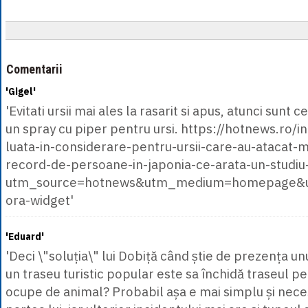
Comentarii
'Gigel'
'Evitati ursii mai ales la rasarit si apus, atunci sunt ce
un spray cu piper pentru ursi. https://hotnews.ro/i
luata-in-considerare-pentru-ursii-care-au-atacat-
record-de-persoane-in-japonia-ce-arata-un-studi
utm_source=hotnews&utm_medium=homepage&u
ora-widget'
'Eduard'
'Deci \"soluția\" lui Dobiță când știe de prezența u
un traseu turistic popular este sa închidă traseul p
ocupe de animal? Probabil așa e mai simplu și neces