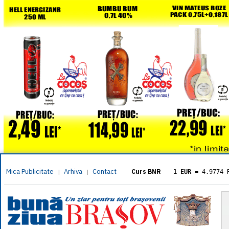
Mica Publicitate
Arhiva
Contact
|
|
Curs BNR
1 EUR
= 4.9774 
1 USD
= 4.3833 
1 GBP
= 5.8304 
1 XAU
= 464.461
1 AED
= 1.1933 
1 AUD
= 2.7957 
1 BGN
= 2.5449 