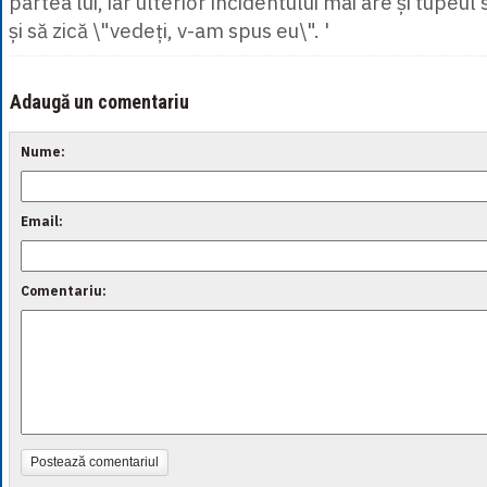
partea lui, iar ulterior incidentului mai are și tupeul
și să zică \"vedeți, v-am spus eu\". '
Adaugă un comentariu
Nume:
Email:
Comentariu:
Postează comentariul