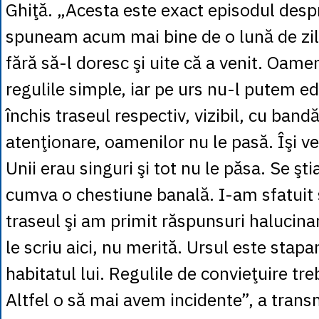
Ghiţă. „Acesta este exact episodul desp
spuneam acum mai bine de o lună de zile
fără să-l doresc şi uite că a venit. Oame
regulile simple, iar pe urs nu-l putem e
închis traseul respectiv, vizibil, cu ban
atenţionare, oamenilor nu le pasă. Îşi 
Unii erau singuri şi tot nu le păsa. Se şti
cumva o chestiune banală. I-am sfatuit
traseul şi am primit răspunsuri halucina
le scriu aici, nu merită. Ursul este stapa
habitatul lui. Regulile de convieţuire tr
Altfel o să mai avem incidente”, a trans