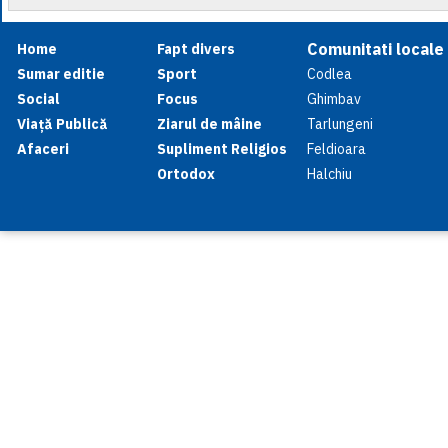
Comunitati locale
Home
Fapt divers
Sumar editie
Sport
Codlea
Social
Focus
Ghimbav
Viață Publică
Ziarul de mâine
Tarlungeni
Afaceri
Supliment Religios
Feldioara
Ortodox
Halchiu