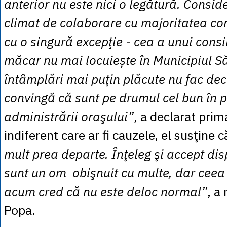
anterior nu este nici o legătură. Consid
climat de colaborare cu majoritatea cons
cu o singură excepţie - cea a unui consi
măcar nu mai locuiește în Municipiul Să
întâmplări mai puţin plăcute nu fac de
convingă că sunt pe drumul cel bun în p
administrării oraşului”
, a declarat prima
indiferent care ar fi cauzele, el susţine c
mult prea departe. Înţeleg şi accept disp
sunt un om obişnuit cu multe, dar ceea
acum cred că nu este deloc normal”
, a
Popa.