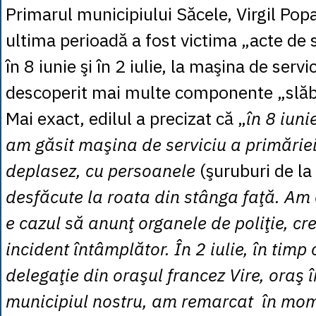
Primarul municipiului Săcele, Virgil Popa
ultima perioadă a fost victima „acte de 
în 8 iunie şi în 2 iulie, la maşina de servi
descoperit mai multe componente „slăb
Mai exact, edilul a precizat că „
în 8 iuni
am găsit maşina de serviciu a primărie
deplasez, cu persoanele
(şuruburi de la r
desfăcute la roata din stânga faţă. Am
e cazul să anunţ organele de poliţie, cr
incident întâmplător. În 2 iulie, în tim
delegaţie din oraşul francez Vire, oraş î
municipiul nostru, am remarcat în mom