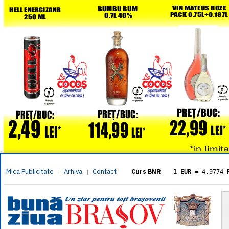
Mica Publicitate
Arhiva
Contact
|
|
Curs BNR
1 EUR
= 4.9774 
1 USD
= 4.3833 
1 GBP
= 5.8304 
1 XAU
= 464.461
1 AED
= 1.1933 
1 AUD
= 2.7957 
1 BGN
= 2.5449 