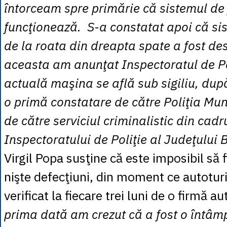
întorceam spre primărie că sistemul de
funcţionează. S-a constatat apoi că si
de la roata din dreapta spate a fost de
aceasta am anunţat Inspectoratul de Pol
actuală maşina se află sub sigiliu, după
o primă constatare de către Poliţia Mun
de către serviciul criminalistic din cadr
Inspectoratului de Poliţie al Judeţului 
Virgil Popa susţine că este imposibil să 
nişte defecţiuni, din moment ce autotur
verificat la fiecare trei luni de o firmă a
prima dată am crezut că a fost o întâmp