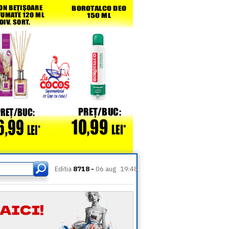
Editia
8718 -
06 aug
19:48