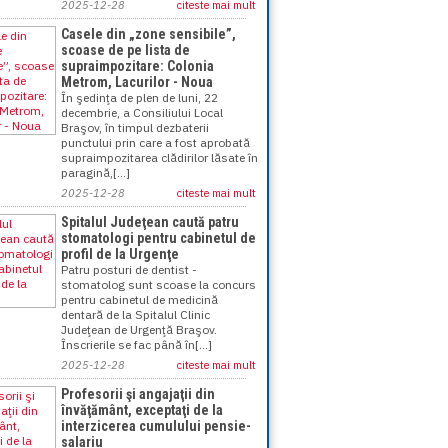
2025-12-28
citeste mai mult
Casele din „zone sensibile”,
scoase de pe lista de
supraimpozitare: Colonia
Metrom, Lacurilor - Noua
În şedinţa de plen de luni, 22
decembrie, a Consiliului Local
Braşov, în timpul dezbaterii
punctului prin care a fost aprobată
supraimpozitarea clădirilor lăsate în
paragină,[...]
2025-12-28
citeste mai mult
Spitalul Judeţean caută patru
stomatologi pentru cabinetul de
profil de la Urgenţe
Patru posturi de dentist -
stomatolog sunt scoase la concurs
pentru cabinetul de medicină
dentară de la Spitalul Clinic
Judeţean de Urgenţă Braşov.
Înscrierile se fac până în[...]
2025-12-28
citeste mai mult
Profesorii şi angajaţii din
învăţământ, exceptaţi de la
interzicerea cumulului pensie-
salariu