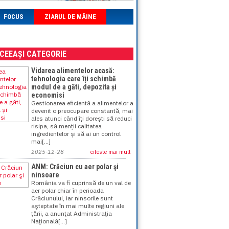
FOCUS
ZIARUL DE MÂINE
ACEEAȘI CATEGORIE
Vidarea alimentelor acasă:
tehnologia care îți schimbă
modul de a găti, depozita și
economisi
Gestionarea eficientă a alimentelor a
devenit o preocupare constantă, mai
ales atunci când îți dorești să reduci
risipa, să menții calitatea
ingredientelor și să ai un control
mai[...]
2025-12-28
citeste mai mult
ANM: Crăciun cu aer polar şi
ninsoare
România va fi cuprinsă de un val de
aer polar chiar în perioada
Crăciunului, iar ninsorile sunt
aşteptate în mai multe regiuni ale
ţării, a anunţat Administraţia
Naţională[...]