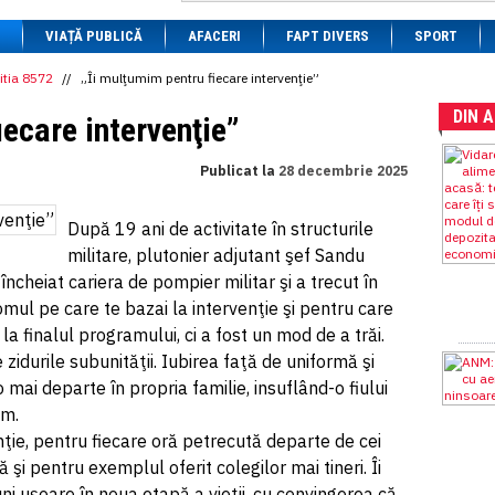
1 BRL
= 0.7714 RON
VIAȚĂ PUBLICĂ
1 CAD
= 3.1559 RON
AFACERI
FAPT DIVERS
SPORT
1 CHF
= 5.2813 RON
1 CNY
= 0.6015 RON
itia 8572
//
„Îi mulţumim pentru fiecare intervenţie”
1 CZK
= 0.1993 RON
DIN 
1 DKK
= 0.6668 RON
iecare intervenţie”
1 EGP
= 0.0860 RON
1 HUF
= 1.2223 RON
Publicat la
28 decembrie 2025
1 INR
= 0.0513 RON
1 JPY
= 3.0556 RON
1 KRW
= 0.3047 RON
După 19 ani de activitate în structurile
1 MDL
= 0.2538 RON
militare, plutonier adjutant şef Sandu
1 MXN
= 0.2227 RON
1 NOK
= 0.4191 RON
încheiat cariera de pompier militar şi a trecut în
1 NZD
= 2.6097 RON
 omul pe care te bazai la intervenţie şi pentru care
1 PLN
= 1.1646 RON
a finalul programului, ci a fost un mod de a trăi.
1 RSD
= 0.0425 RON
1 RUB
= 0.0530 RON
 zidurile subunităţii. Iubirea faţă de uniformă şi
1 SEK
= 0.4526 RON
mai departe în propria familie, insuflând-o fiului
1 TRY
= 0.1141 RON
um.
1 UAH
= 0.1048 RON
1 XDR
= 5.9383 RON
ţie, pentru fiecare oră petrecută departe de cei
1 ZAR
= 0.2318 RON
ă şi pentru exemplul oferit colegilor mai tineri. Îi
uni uşoare în noua etapă a vieţii, cu convingerea că,