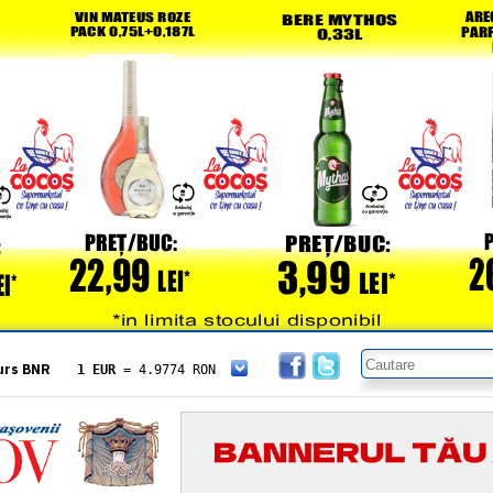
urs BNR
1 EUR
= 4.9774 RON
1 USD
= 4.3833 RON
1 GBP
= 5.8304 RON
1 XAU
= 464.4611 RON
1 AED
= 1.1933 RON
1 AUD
= 2.7957 RON
1 BGN
= 2.5449 RON