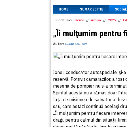
HOME
SUMAR EDITIE
SOCIAL
Sunteti aici:
Home
//
Arhiva
//
2025
//
Ed
„Îi mulţumim pentru f
Autor:
Iulian CUIBAR
Ionel, conducător autospeciale, şi-a 
rezervă. Potrivit camarazilor, a fost
meseria de pompier nu s-a terminat l
Spiritul acesta nu a rămas doar între
faţă de misiunea de salvator a dus-o 
său, care astăzi continuă acelaşi dr
„Îi mulţumim pentru fiecare interven
dragi, pentru calmul din situaţii-limit
dorim multă sănătate, linişte şi misi