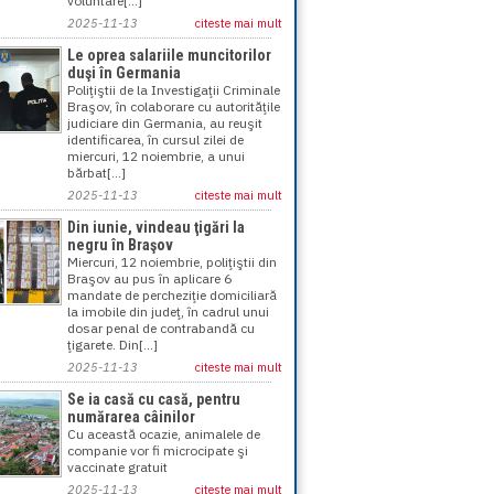
voluntare[...]
2025-11-13
citeste mai mult
Le oprea salariile muncitorilor
duşi în Germania
Poliţiştii de la Investigaţii Criminale
Braşov, în colaborare cu autorităţile
judiciare din Germania, au reuşit
identificarea, în cursul zilei de
miercuri, 12 noiembrie, a unui
bărbat[...]
2025-11-13
citeste mai mult
Din iunie, vindeau ţigări la
negru în Braşov
Miercuri, 12 noiembrie, poliţiştii din
Braşov au pus în aplicare 6
mandate de percheziţie domiciliară
la imobile din judeţ, în cadrul unui
dosar penal de contrabandă cu
ţigarete. Din[...]
2025-11-13
citeste mai mult
Se ia casă cu casă, pentru
numărarea câinilor
Cu această ocazie, animalele de
companie vor fi microcipate şi
vaccinate gratuit
2025-11-13
citeste mai mult