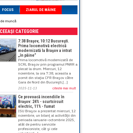
FOCUS
ZIARUL DE MÂINE
a de muncă
ACEEAȘI CATEGORIE
7:38 Braşov, 10:12 Bucureşti.
Prima locomotivă electrică
modernizată la Braşov a intrat
„în pâine”
Prima locomotivă modernizată de
SCRL Braşov prin programul PNRR a
plecat la drum. Miercuri, 12
noiembrie, la ora 7:38, aceasta a
pornit din staţia CFR Braşov către
Gara de Nord din Bucureşti,[...]
2025-11-13
citeste mai mult
Ce provoacă incendiile în
Braşov: 24% - scurtcircuit
electric, 11% - fumat
ISU Braşov a prezentat miercuri, 12
noiembrie, un bilanţ al activităţii din
perioada ianuarie–octombrie 2025,
atât de pentru serviciile
profesioniste, cât şi cele