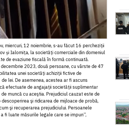
v, miercuri, 12 noiembrie, s-au făcut 16 percheziţii
lfov și Ialomiţa, la societăţi comerciale din domeniul
te de evaziune fiscală în formă continuată.
 - decembrie 2023, două persoane, cu vârste de 47
bilitatea unei societăţi achiziţii fictive de
 de lei. De asemenea, acestea ar fi ascuns
 efectuate de angajaţii societăţii suplimentar
e de muncă cu aceştia. Prejudiciul cauzat este de
p descoperirea şi ridicarea de mijloace de probă,
cum şi recuperarea prejudiciului. Persoanele
u a fi luate măsurile legale care se impun”,