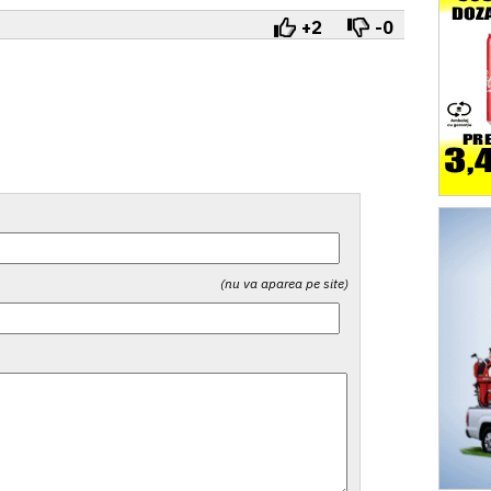
+2
-0
(nu va aparea pe site)