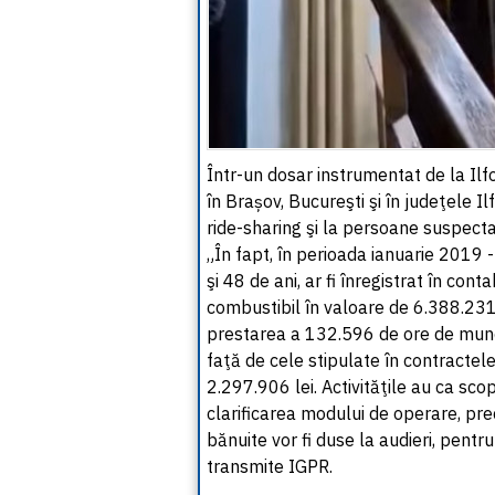
Într-un dosar instrumentat de la Ilfo
în Brașov, Bucureşti şi în judeţele I
ride-sharing şi la persoane suspecta
„În fapt, în perioada ianuarie 2019
şi 48 de ani, ar fi înregistrat în conta
combustibil în valoare de 6.388.231
prestarea a 132.596 de ore de muncă
faţă de cele stipulate în contractel
2.297.906 lei. Activităţile au ca sco
clarificarea modului de operare, pre
bănuite vor fi duse la audieri, pentr
transmite IGPR.