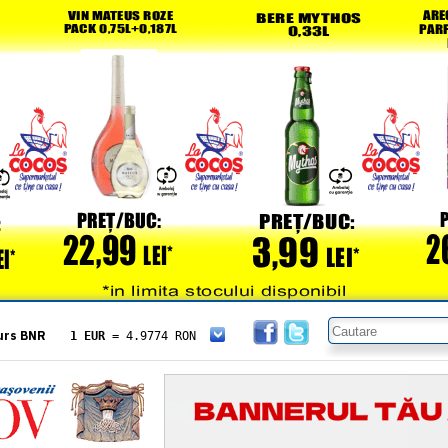
urs BNR
1 EUR
= 4.9774 RON
1 USD
= 4.3833 RON
1 GBP
= 5.8304 RON
1 XAU
= 464.4611 RON
1 AED
= 1.1933 RON
1 AUD
= 2.7957 RON
1 BGN
= 2.5449 RON