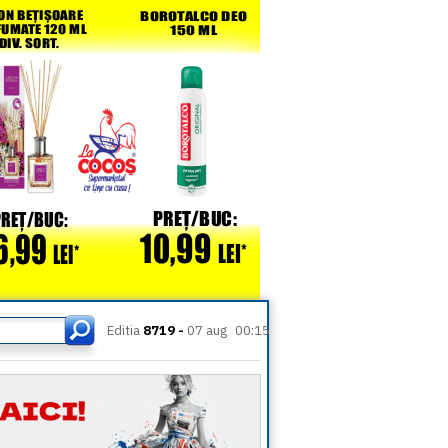
Editia
8719 -
07 aug
00:15