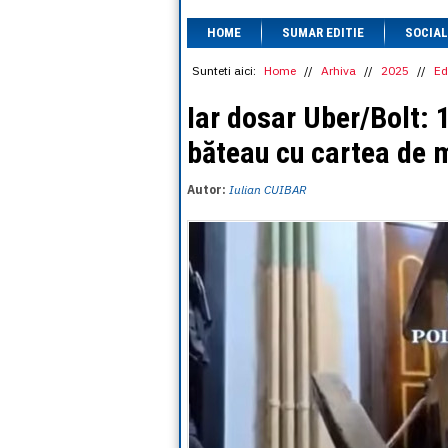
HOME
SUMAR EDITIE
SOCIAL
Sunteti aici:
Home
//
Arhiva
//
2025
//
Ed
Iar dosar Uber/Bolt: 
băteau cu cartea de 
Autor:
Iulian CUIBAR