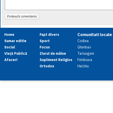
Postează comentariul
Comunitati locale
Home
Fapt divers
Sumar editie
Sport
Codlea
Social
Focus
Ghimbav
Viață Publică
Ziarul de mâine
Tarlungeni
Afaceri
Supliment Religios
Feldioara
Ortodox
Halchiu