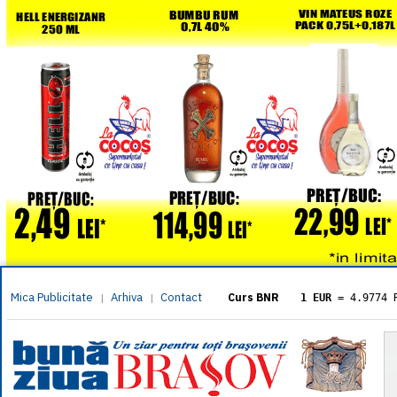
Mica Publicitate
Arhiva
Contact
|
|
Curs BNR
1 EUR
= 4.9774 
1 USD
= 4.3833 
1 GBP
= 5.8304 
1 XAU
= 464.461
1 AED
= 1.1933 
1 AUD
= 2.7957 
1 BGN
= 2.5449 