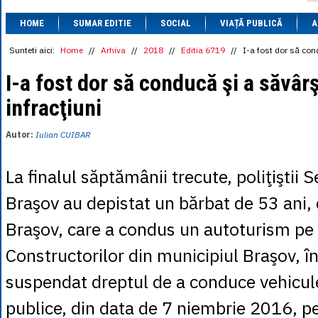
1 BRL
= 0.7714 
HOME
SUMAR EDITIE
SOCIAL
VIAȚĂ PUBLICĂ
1 CAD
= 3.1559 
A
1 CHF
= 5.2813 
1 CNY
= 0.6015 
Sunteti aici:
Home
//
Arhiva
//
2018
//
Editia 6719
//
I-a fost dor să con
1 CZK
= 0.1993 
1 DKK
= 0.6668 
I-a fost dor să conducă şi a săvâr
1 EGP
= 0.0860 
infracţiuni
1 HUF
= 1.2223 
1 INR
= 0.0513 
1 JPY
= 3.0556 
Autor:
Iulian CUIBAR
1 KRW
= 0.3047 
1 MDL
= 0.2538 
1 MXN
= 0.2227 
La finalul săptămânii trecute, poliţiştii S
1 NOK
= 0.4191 
1 NZD
= 2.6097 
Braşov au depistat un bărbat de 53 ani, 
1 PLN
= 1.1646 
1 RSD
= 0.0425 
Braşov, care a condus un autoturism pe
1 RUB
= 0.0530 
1 SEK
= 0.4526 
Constructorilor din municipiul Braşov, î
1 TRY
= 0.1141 
1 UAH
= 0.1048 
suspendat dreptul de a conduce vehicul
1 XDR
= 5.9383 
1 ZAR
= 0.2318 
publice, din data de 7 niembrie 2016, p