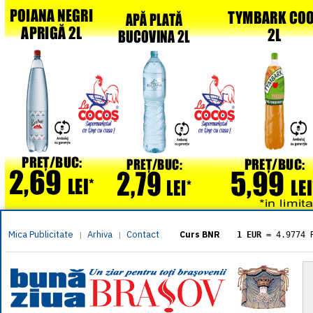
Mica Publicitate
Arhiva
Contact
|
|
Curs BNR
1 EUR
= 4.9774 
1 USD
= 4.3833 
1 GBP
= 5.8304 
1 XAU
= 464.461
1 AED
= 1.1933 
1 AUD
= 2.7957 
1 BGN
= 2.5449 