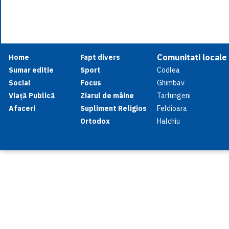
Comunitati locale
Home
Fapt divers
Sumar editie
Sport
Codlea
Social
Focus
Ghimbav
Viață Publică
Ziarul de mâine
Tarlungeni
Afaceri
Supliment Religios
Feldioara
Ortodox
Halchiu