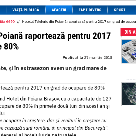
1 BRL
= 0.7714 RON
VIAȚĂ PUBLICĂ
1 CAD
= 3.1559 RON
AFACERI
FAPT DIVERS
SPORT
1 CHF
= 5.2813 RON
1 CNY
= 0.6015 RON
itia 6690
//
Hotelul Teleferic din Poiană raportează pentru 2017 un grad de ocup
1 CZK
= 0.1993 RON
DIN 
1 DKK
= 0.6668 RON
 Poiană raportează pentru 2017
1 EGP
= 0.0860 RON
1 HUF
= 1.2223 RON
e 80%
1 INR
= 0.0513 RON
1 JPY
= 3.0556 RON
Publicat la
27 martie 2018
1 KRW
= 0.3047 RON
1 MDL
= 0.2538 RON
imte, şi în extrasezon avem un grad mare de
1 MXN
= 0.2227 RON
1 NOK
= 0.4191 RON
1 NZD
= 2.6097 RON
1 PLN
= 1.1646 RON
1 RSD
= 0.0425 RON
1 RUB
= 0.0530 RON
and Hotel din Poiana Braşov, cu o capacitate de 127
1 SEK
= 0.4526 RON
cupare de 80% în primele două luni din acest an şi
1 TRY
= 0.1141 RON
ui.
1 UAH
= 0.1048 RON
1 XDR
= 5.9383 RON
ocupare în creştere, dar şi venituri în creştere cu
1 ZAR
= 0.2318 RON
 se cazează sunt români, în principal din Bucureşti”
,
l general al hotelului de patru stele.