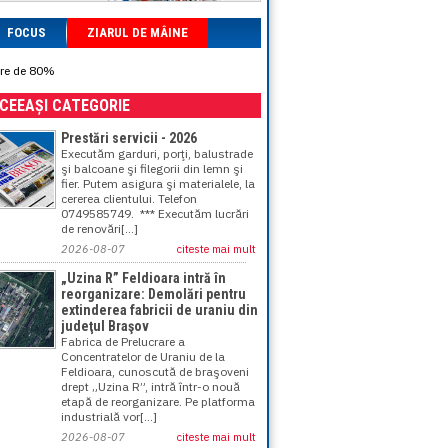
FOCUS
ZIARUL DE MÂINE
are de 80%
ACEEAȘI CATEGORIE
Prestări servicii - 2026
Executăm garduri, porţi, balustrade
şi balcoane şi filegorii din lemn şi
fier. Putem asigura şi materialele, la
cererea clientului. Telefon
0749585749. *** Executăm lucrări
de renovări[...]
2026-08-07
citeste mai mult
„Uzina R” Feldioara intră în
reorganizare: Demolări pentru
extinderea fabricii de uraniu din
judeţul Braşov
Fabrica de Prelucrare a
Concentratelor de Uraniu de la
Feldioara, cunoscută de braşoveni
drept „Uzina R”, intră într-o nouă
etapă de reorganizare. Pe platforma
industrială vor[...]
2026-08-07
citeste mai mult