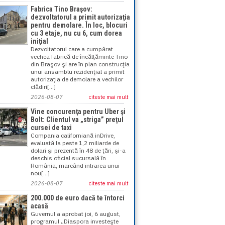
Fabrica Tino Braşov:
dezvoltatorul a primit autorizaţia
pentru demolare. În loc, blocuri
cu 3 etaje, nu cu 6, cum dorea
iniţial
Dezvoltatorul care a cumpărat
vechea fabrică de încălţăminte Tino
din Braşov şi are în plan construcţia
unui ansamblu rezidenţial a primit
autorizaţia de demolare a vechilor
clădiri[...]
2026-08-07
citeste mai mult
Vine concurenţa pentru Uber şi
Bolt: Clientul va „striga” preţul
cursei de taxi
Compania californiană inDrive,
evaluată la peste 1,2 miliarde de
dolari şi prezentă în 48 de ţări, şi-a
deschis oficial sucursală în
România, marcând intrarea unui
nou[...]
2026-08-07
citeste mai mult
200.000 de euro dacă te întorci
acasă
Guvernul a aprobat joi, 6 august,
programul „Diaspora investeşte