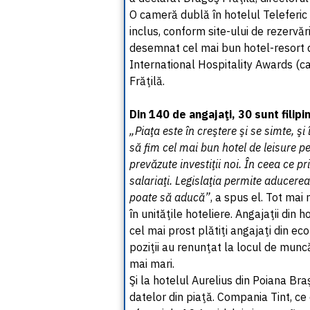
O cameră dublă în hotelul Teleferic 
inclus, conform site-ului de rezervăr
desemnat cel mai bun hotel-resort d
International Hospitality Awards (care
Frăţilă.
Din 140 de angajaţi, 30 sunt filipi
„Piaţa este în creştere şi se simte,
să fim cel mai bun hotel de leisure p
prevăzute investiţii noi. În ceea ce pr
salariaţi. Legislaţia permite aducerea 
poate să aducă”
, a spus el. Tot mai
în unităţile hoteliere. Angajaţii din h
cel mai prost plătiţi angajaţi din e
poziţii au renunţat la locul de muncă 
mai mari.
Şi la hotelul Aurelius din Poiana Braş
datelor din piaţă. Compania Tint, ce