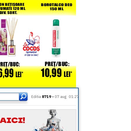
Editia
8719 -
07 aug
01:27