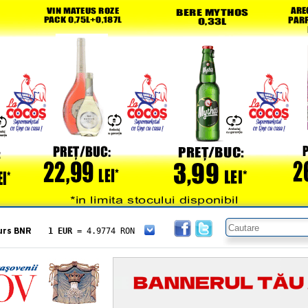
urs BNR
1 EUR
= 4.9774 RON
1 USD
= 4.3833 RON
1 GBP
= 5.8304 RON
1 XAU
= 464.4611 RON
1 AED
= 1.1933 RON
1 AUD
= 2.7957 RON
1 BGN
= 2.5449 RON