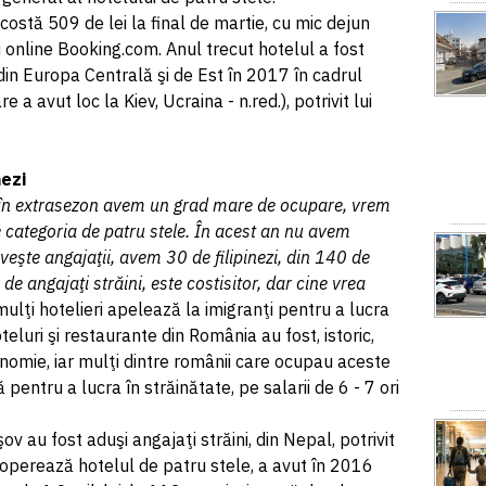
costă 509 de lei la final de martie, cu mic dejun
i online Booking.com. Anul trecut hotelul a fost
in Europa Centrală şi de Est în 2017 în cadrul
 a avut loc la Kiev, Ucraina - n.red.), potrivit lui
nezi
 şi în extrasezon avem un grad mare de ocupare, vrem
e categoria de patru stele. În acest an nu avem
iveşte angajaţii, avem 30 de filipinezi, din 140 de
de angajaţi străini, este costisitor, dar cine vrea
 mulţi hotelieri apelează la imigranţi pentru a lucra
oteluri şi restaurante din România au fost, istoric,
conomie, iar mulţi dintre românii care ocupau aceste
pentru a lucra în străinătate, pe salarii de 6 - 7 ori
ov au fost aduşi angajaţi străini, din Nepal, potrivit
 operează hotelul de patru stele, a avut în 2016