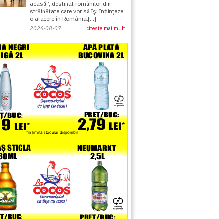
acasă”, destinat românilor din
străinătate care vor să îşi înfiinţeze
o afacere în România.[...]
2026-08-07
citeste mai mult