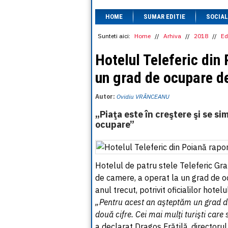
HOME
SUMAR EDITIE
SOCIAL
Sunteti aici:
Home
//
Arhiva
//
2018
//
Ed
Hotelul Teleferic din
un grad de ocupare d
Autor:
Ovidiu VRÂNCEANU
„Piaţa este în creştere şi se s
ocupare”
Hotelul de patru stele Teleferic Gr
de camere, a operat la un grad de o
anul trecut, potrivit oficialilor hotelul
„Pentru acest an aşteptăm un grad de 
două cifre. Cei mai mulţi turişti care
a declarat Dragoş Frăţilă, directoru