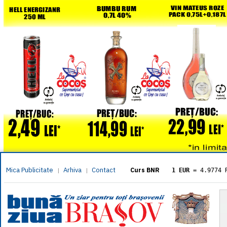
Mica Publicitate
Arhiva
Contact
|
|
Curs BNR
1 EUR
= 4.9774 
1 USD
= 4.3833 
1 GBP
= 5.8304 
1 XAU
= 464.461
1 AED
= 1.1933 
1 AUD
= 2.7957 
1 BGN
= 2.5449 