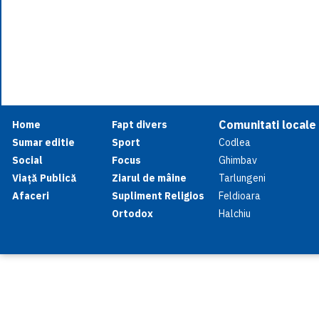
Comunitati locale
Home
Fapt divers
Sumar editie
Sport
Codlea
Social
Focus
Ghimbav
Viață Publică
Ziarul de mâine
Tarlungeni
Afaceri
Supliment Religios
Feldioara
Ortodox
Halchiu