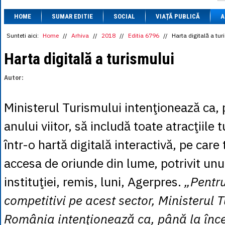
1 BRL
= 0.7714 
HOME
SUMAR EDITIE
SOCIAL
VIAȚĂ PUBLICĂ
1 CAD
= 3.1559 
A
1 CHF
= 5.2813 
1 CNY
= 0.6015 
Sunteti aici:
Home
//
Arhiva
//
2018
//
Editia 6796
//
Harta digitală a tur
1 CZK
= 0.1993 
1 DKK
= 0.6668 
Harta digitală a turismului
1 EGP
= 0.0860 
1 HUF
= 1.2223 
Autor:
1 INR
= 0.0513 
1 JPY
= 3.0556 
1 KRW
= 0.3047 
Ministerul Turismului intenţionează ca, 
1 MDL
= 0.2538 
1 MXN
= 0.2227 
anului viitor, să includă toate atracţiile tu
1 NOK
= 0.4191 
1 NZD
= 2.6097 
într-o hartă digitală interactivă, pe care 
1 PLN
= 1.1646 
1 RSD
= 0.0425 
accesa de oriunde din lume, potrivit unu
1 RUB
= 0.0530 
1 SEK
= 0.4526 
instituţiei, remis, luni, Agerpres.
„Pentr
1 TRY
= 0.1141 
1 UAH
= 0.1048 
competitivi pe acest sector, Ministerul 
1 XDR
= 5.9383 
1 ZAR
= 0.2318 
România intenţionează ca, până la înce