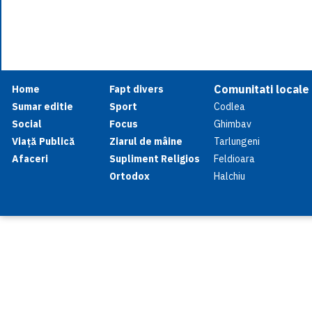
Comunitati locale
Home
Fapt divers
Sumar editie
Sport
Codlea
Social
Focus
Ghimbav
Viață Publică
Ziarul de mâine
Tarlungeni
Afaceri
Supliment Religios
Feldioara
Ortodox
Halchiu