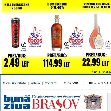
Mica Publicitate
Arhiva
Contact
|
|
Curs BNR
1 EUR
= 4.9774 
1 USD
= 4.3833 
1 GBP
= 5.8304 
1 XAU
= 464.461
1 AED
= 1.1933 
1 AUD
= 2.7957 
1 BGN
= 2.5449 