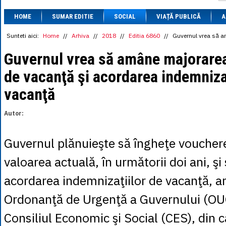
1 BRL
= 0.7714 
HOME
SUMAR EDITIE
SOCIAL
VIAȚĂ PUBLICĂ
1 CAD
= 3.1559 
A
1 CHF
= 5.2813 
1 CNY
= 0.6015 
Sunteti aici:
Home
//
Arhiva
//
2018
//
Editia 6860
//
Guvernul vrea să a
1 CZK
= 0.1993 
1 DKK
= 0.6668 
Guvernul vrea să amâne majorare
1 EGP
= 0.0860 
de vacanţă şi acordarea indemnizaţ
1 HUF
= 1.2223 
1 INR
= 0.0513 
vacanţă
1 JPY
= 3.0556 
1 KRW
= 0.3047 
1 MDL
= 0.2538 
Autor:
1 MXN
= 0.2227 
1 NOK
= 0.4191 
1 NZD
= 2.6097 
Guvernul plănuieşte să îngheţe vouchere
1 PLN
= 1.1646 
1 RSD
= 0.0425 
valoarea actuală, în următorii doi ani, ş
1 RUB
= 0.0530 
1 SEK
= 0.4526 
acordarea indemnizaţiilor de vacanţă, ar
1 TRY
= 0.1141 
1 UAH
= 0.1048 
Ordonanţă de Urgenţă a Guvernului (OUG
1 XDR
= 5.9383 
1 ZAR
= 0.2318 
Consiliul Economic şi Social (CES), din 