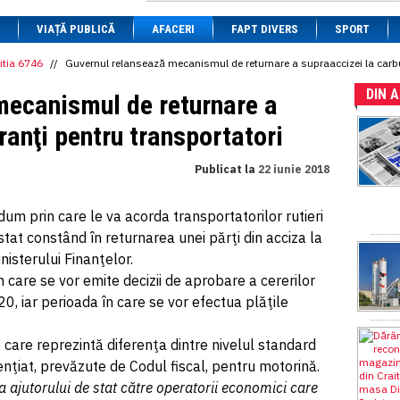
1 BRL
= 0.7714 RON
VIAȚĂ PUBLICĂ
1 CAD
= 3.1559 RON
AFACERI
FAPT DIVERS
SPORT
1 CHF
= 5.2813 RON
1 CNY
= 0.6015 RON
itia 6746
//
Guvernul relansează mecanismul de returnare a supraaccizei la carbu
1 CZK
= 0.1993 RON
DIN 
1 DKK
= 0.6668 RON
mecanismul de returnare a
1 EGP
= 0.0860 RON
1 HUF
= 1.2223 RON
ranţi pentru transportatori
1 INR
= 0.0513 RON
1 JPY
= 3.0556 RON
Publicat la
22 iunie 2018
1 KRW
= 0.3047 RON
1 MDL
= 0.2538 RON
1 MXN
= 0.2227 RON
m prin care le va acorda transportatorilor rutieri
1 NOK
= 0.4191 RON
stat constând în returnarea unei părţi din acciza la
1 NZD
= 2.6097 RON
1 PLN
= 1.1646 RON
nisterului Finanţelor.
1 RSD
= 0.0425 RON
n care se vor emite decizii de aprobare a cererilor
1 RUB
= 0.0530 RON
0, iar perioada în care se vor efectua plăţile
1 SEK
= 0.4526 RON
1 TRY
= 0.1141 RON
1 UAH
= 0.1048 RON
e care reprezintă diferenţa dintre nivelul standard
1 XDR
= 5.9383 RON
erenţiat, prevăzute de Codul fiscal, pentru motorină.
1 ZAR
= 0.2318 RON
a ajutorului de stat către operatorii economici care