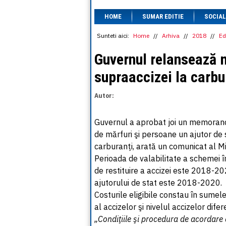
HOME
SUMAR EDITIE
SOCIAL
Sunteti aici:
Home
//
Arhiva
//
2018
//
Ed
Guvernul relansează 
supraaccizei la carbu
Autor:
Guvernul a aprobat joi un memorandu
de mărfuri şi persoane un ajutor de 
carburanţi, arată un comunicat al Mi
Perioada de valabilitate a schemei î
de restituire a accizei este 2018-202
ajutorului de stat este 2018-2020.
Costurile eligibile constau în sumel
al accizelor şi nivelul accizelor dif
„Condiţiile şi procedura de acordare 