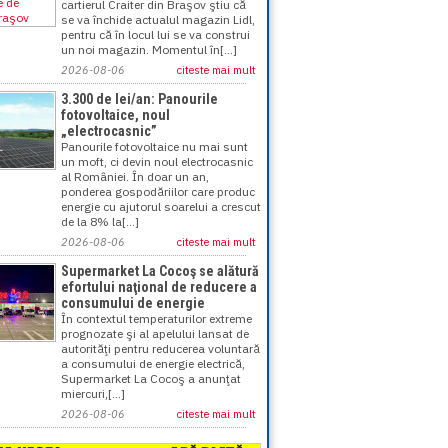
cartierul Craiter din Braşov ştiu că
se va închide actualul magazin Lidl,
pentru că în locul lui se va construi
un noi magazin. Momentul în[...]
2026-08-06
citeste mai mult
3.300 de lei/an: Panourile
fotovoltaice, noul
„electrocasnic”
Panourile fotovoltaice nu mai sunt
un moft, ci devin noul electrocasnic
al României. În doar un an,
ponderea gospodăriilor care produc
energie cu ajutorul soarelui a crescut
de la 8% la[...]
2026-08-06
citeste mai mult
Supermarket La Cocoş se alătură
efortului naţional de reducere a
consumului de energie
În contextul temperaturilor extreme
prognozate şi al apelului lansat de
autorităţi pentru reducerea voluntară
a consumului de energie electrică,
Supermarket La Cocoş a anunţat
miercuri,[...]
2026-08-06
citeste mai mult