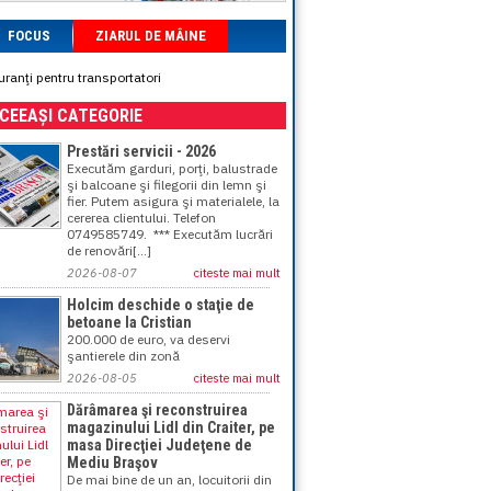
FOCUS
ZIARUL DE MÂINE
ranţi pentru transportatori
ACEEAȘI CATEGORIE
Prestări servicii - 2026
Executăm garduri, porţi, balustrade
şi balcoane şi filegorii din lemn şi
fier. Putem asigura şi materialele, la
cererea clientului. Telefon
0749585749. *** Executăm lucrări
de renovări[...]
2026-08-07
citeste mai mult
Holcim deschide o staţie de
betoane la Cristian
200.000 de euro, va deservi
şantierele din zonă
2026-08-05
citeste mai mult
Dărâmarea şi reconstruirea
magazinului Lidl din Craiter, pe
masa Direcţiei Judeţene de
Mediu Braşov
De mai bine de un an, locuitorii din