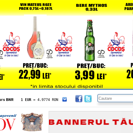
urs BNR
1 EUR
= 4.9774 RON
1 USD
= 4.3833 RON
1 GBP
= 5.8304 RON
1 XAU
= 464.4611 RON
1 AED
= 1.1933 RON
1 AUD
= 2.7957 RON
1 BGN
= 2.5449 RON