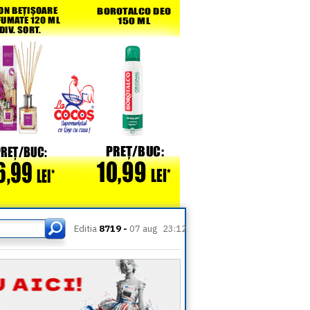
Editia
8719 -
07 aug
23:12