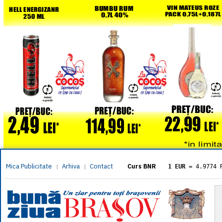
Mica Publicitate
Arhiva
Contact
|
|
Curs BNR
1 EUR
= 4.9774 
1 USD
= 4.3833 
1 GBP
= 5.8304 
1 XAU
= 464.461
1 AED
= 1.1933 
1 AUD
= 2.7957 
1 BGN
= 2.5449 