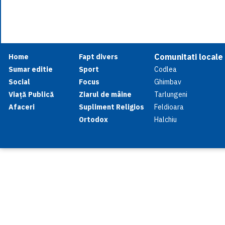
Comunitati locale
Home
Fapt divers
Sumar editie
Sport
Codlea
Social
Focus
Ghimbav
Viață Publică
Ziarul de mâine
Tarlungeni
Afaceri
Supliment Religios
Feldioara
Ortodox
Halchiu