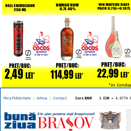
Mica Publicitate
Arhiva
Contact
|
|
Curs BNR
1 EUR
= 4.9774 
1 USD
= 4.3833 
1 GBP
= 5.8304 
1 XAU
= 464.461
1 AED
= 1.1933 
1 AUD
= 2.7957 
1 BGN
= 2.5449 