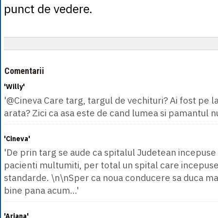
punct de vedere.
Comentarii
'Willy'
'@Cineva Care targ, targul de vechituri? Ai fost pe 
arata? Zici ca asa este de cand lumea si pamantul nu
'Cineva'
'De prin targ se aude ca spitalul Judetean incepuse 
pacienti multumiti, per total un spital care incepus
standarde. \n\nSper ca noua conducere sa duca mai
bine pana acum...'
'Ariana'