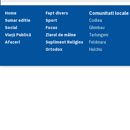
Comunitati locale
Home
Fapt divers
Sumar editie
Sport
Codlea
Social
Focus
Ghimbav
Viață Publică
Ziarul de mâine
Tarlungeni
Afaceri
Supliment Religios
Feldioara
Ortodox
Halchiu