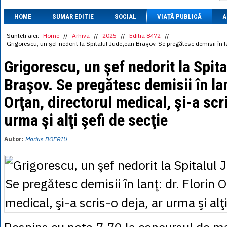
1 BRL
= 0.7714 
HOME
SUMAR EDITIE
SOCIAL
VIAȚĂ PUBLICĂ
1 CAD
= 3.1559 
A
1 CHF
= 5.2813 
1 CNY
= 0.6015 
Sunteti aici:
Home
//
Arhiva
//
2025
//
Editia 8472
//
Grigorescu, un şef nedorit la Spitalul Judeţean Braşov. Se pregătesc demisii în lanţ
1 CZK
= 0.1993 
1 DKK
= 0.6668 
Grigorescu, un şef nedorit la Spit
1 EGP
= 0.0860 
1 HUF
= 1.2223 
Braşov. Se pregătesc demisii în lan
1 INR
= 0.0513 
1 JPY
= 3.0556 
Orţan, directorul medical, şi-a scr
1 KRW
= 0.3047 
1 MDL
= 0.2538 
urma şi alţi şefi de secţie
1 MXN
= 0.2227 
1 NOK
= 0.4191 
1 NZD
= 2.6097 
Autor:
Marius BOERIU
1 PLN
= 1.1646 
1 RSD
= 0.0425 
1 RUB
= 0.0530 
1 SEK
= 0.4526 
1 TRY
= 0.1141 
1 UAH
= 0.1048 
1 XDR
= 5.9383 
1 ZAR
= 0.2318 