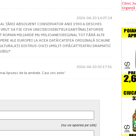
2026-04-20 14:07:24
 AL ȚĂRII ABSOLVENT CONSERVATOR ANII 1930 A DESCHIS
 VRUT SA FIE CEVA UNIC!DEOSEBIT!ELEGANT!ÎNALȚATOR!DE
AT ROMAN MILIARDE MU MILIOANE!ORIGINAL TOT FĂRĂ ALTE
 OPERE ALE EUROPEI LA ACEA DATĂ!CATIFEA ORIGINALĂ SCAUNE
 CULTURA,AȚI DISTRUS-O!AȚI UMILIT-O!PĂCAT!TEATRU DRAMATIC
IBIL?'
2026-04-20 03:17:51
ai lipsesc de la ambele. Caci circ este.'
(nu va aparea pe site)