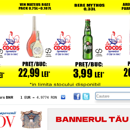
urs BNR
1 EUR
= 4.9774 RON
1 USD
= 4.3833 RON
1 GBP
= 5.8304 RON
1 XAU
= 464.4611 RON
1 AED
= 1.1933 RON
1 AUD
= 2.7957 RON
1 BGN
= 2.5449 RON