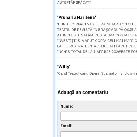
AȘTEPTĂRI!PĂCAT!'
'Prunariu Marilena'
'BUNIC CORPACI VASILE PRIM BARITON CLUJ
TEATRU DE REVISTĂ ÎN BRAȘOV DUPĂ Q045!A
ATUNCI ESTE SALA!A COSTAT MA COSTAT ST
INVESTIȚII!S-A VRUT COPIA CELI MAI MARI
LA FEL PASTRATE INTACTE!CE ATI FACUT CU
INCHIS TOTAL DE LA 1 APRILIE 2026!ESTE POS
'Willy'
'Cand Teatrul cand Opera. Scamatorii si clovnii m
Adaugă un comentariu
Nume:
Email: