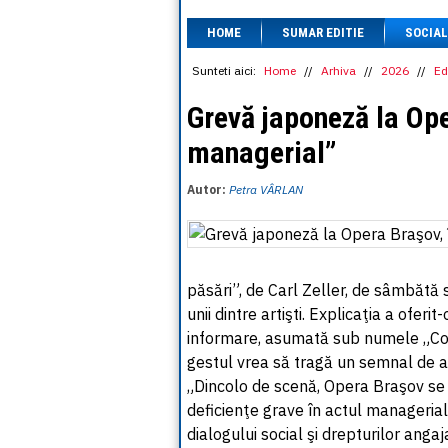
HOME
SUMAR EDITIE
SOCIAL
Sunteti aici:
Home
//
Arhiva
//
2026
//
Ed
Grevă japoneză la Ope
managerial”
Autor:
Petra VÂRLAN
păsări”, de Carl Zeller, de sâmbătă 
unii dintre artişti. Explicaţia a oferi
informare, asumată sub numele „Cole
gestul vrea să tragă un semnal de ala
„Dincolo de scenă, Opera Braşov se 
deficienţe grave în actul managerial
dialogului social şi drepturilor ang