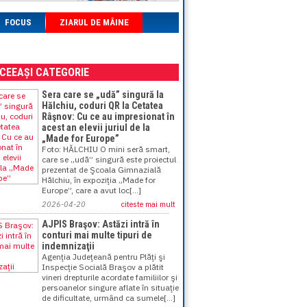
FOCUS
ZIARUL DE MÂINE
ACEEAȘI CATEGORIE
Sera care se „udă” singură la
Hălchiu, coduri QR la Cetatea
Râşnov: Cu ce au impresionat în
acest an elevii juriul de la
„Made for Europe”
Foto: HĂLCHIU O mini seră smart,
care se „udă” singură este proiectul
prezentat de Şcoala Gimnazială
Hălchiu, în expoziţia „Made for
Europe”, care a avut loc[...]
2026-04-20
citeste mai mult
AJPIS Braşov: Astăzi intră în
conturi mai multe tipuri de
indemnizaţii
Agenţia Judeţeană pentru Plăţi şi
Inspecţie Socială Braşov a plătit
vineri drepturile acordate familiilor şi
persoanelor singure aflate în situaţie
de dificultate, urmând ca sumele[...]