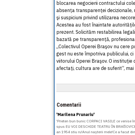
blocarea negocierii contractului cole
absenţa transparenţei decizionale, r
şi suspiciuni privind utilizarea ne
Acestea au fost înaintate autorităţ
prezent. Solicităm restabilirea legali
bazată pe transparenţă, profesionali
„Colectivul Operei Braşov nu cere priv
gest nu este împotriva publicului, ci 
viitorului Operei Braşov. O instituţ
afectaţi, cultura are de suferit”, mai
Comentarii
'Marilena Prunariu'
'Prieten bun bunic CORPACI VASILE ce venise î
spus EU VOI DESCHIDE TEATRU ÎN BRAẞOV!C
an 1954 stiu ru!Anul nașterii mele!Ce a fac