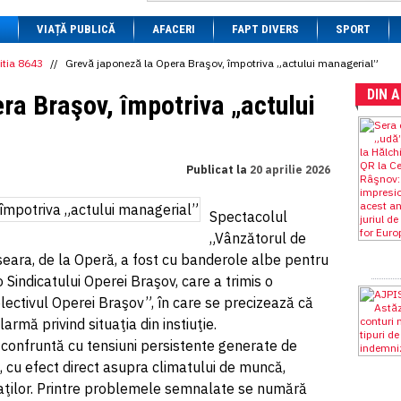
1 BRL
= 0.7714 RON
VIAȚĂ PUBLICĂ
1 CAD
= 3.1559 RON
AFACERI
FAPT DIVERS
SPORT
1 CHF
= 5.2813 RON
1 CNY
= 0.6015 RON
itia 8643
//
Grevă japoneză la Opera Braşov, împotriva „actului managerial”
1 CZK
= 0.1993 RON
DIN 
1 DKK
= 0.6668 RON
ra Braşov, împotriva „actului
1 EGP
= 0.0860 RON
1 HUF
= 1.2223 RON
1 INR
= 0.0513 RON
1 JPY
= 3.0556 RON
Publicat la
20 aprilie 2026
1 KRW
= 0.3047 RON
1 MDL
= 0.2538 RON
1 MXN
= 0.2227 RON
Spectacolul
1 NOK
= 0.4191 RON
„Vânzătorul de
1 NZD
= 2.6097 RON
1 PLN
= 1.1646 RON
seara, de la Operă, a fost cu banderole albe pentru
1 RSD
= 0.0425 RON
t-o Sindicatului Operei Braşov, care a trimis o
1 RUB
= 0.0530 RON
ctivul Operei Braşov”, în care se precizează că
1 SEK
= 0.4526 RON
1 TRY
= 0.1141 RON
rmă privind situaţia din instiuţie.
1 UAH
= 0.1048 RON
confruntă cu tensiuni persistente generate de
1 XDR
= 5.9383 RON
, cu efect direct asupra climatului de muncă,
1 ZAR
= 0.2318 RON
ajaţilor. Printre problemele semnalate se numără