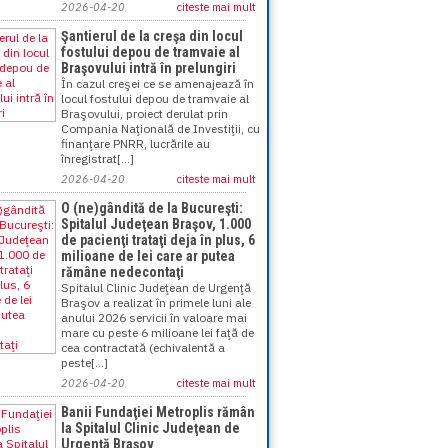
2026-04-20
citeste mai mult
Şantierul de la creşa din locul
fostului depou de tramvaie al
Braşovului intră în prelungiri
În cazul creşei ce se amenajează în
locul fostului depou de tramvaie al
Braşovului, proiect derulat prin
Compania Naţională de Investiţii, cu
finanţare PNRR, lucrările au
înregistrat[...]
2026-04-20
citeste mai mult
O (ne)gândită de la Bucureşti:
Spitalul Judeţean Braşov, 1.000
de pacienţi trataţi deja în plus, 6
milioane de lei care ar putea
rămâne nedecontaţi
Spitalul Clinic Judeţean de Urgenţă
Braşov a realizat în primele luni ale
anului 2026 servicii în valoare mai
mare cu peste 6 milioane lei faţă de
cea contractată (echivalentă a
peste[...]
2026-04-20
citeste mai mult
Banii Fundaţiei Metroplis rămân
la Spitalul Clinic Judeţean de
Urgenţă Braşov