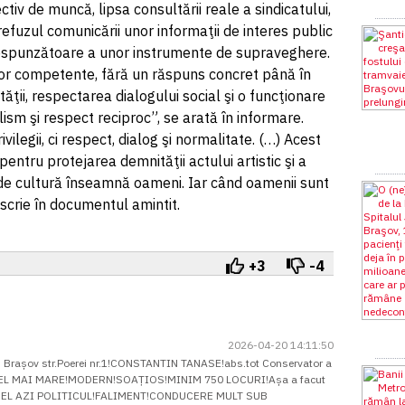
ctiv de muncă, lipsa consultării reale a sindicatului,
efuzul comunicării unor informaţii de interes public
corespunzătoare a unor instrumente de supraveghere.
ilor competente, fără un răspuns concret până în
tăţii, respectarea dialogului social şi o funcţionare
sm şi respect reciproc”, se arată în informare.
ilegii, ci respect, dialog şi normalitate. (…) Acest
pentru protejarea demnităţii actului artistic şi a
ie de cultură înseamnă oameni. Iar când oamenii sunt
 scrie în documentul amintit.
+3
-4
2026-04-20 14:11:50
n Brașov str.Poerei nr.1!CONSTANTIN TANASE!abs.tot Conservator a
EL MAI MARE!MODERN!SOAȚIOS!MINIM 750 LOCURI!Așa a facut
ut dinEL AZI POLITICUL!FALIMENT!CONDUCERE MULT SUB