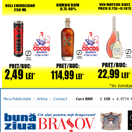
Mica Publicitate
Arhiva
Contact
|
|
Curs BNR
1 EUR
= 4.9774 
1 USD
= 4.3833 
1 GBP
= 5.8304 
1 XAU
= 464.461
1 AED
= 1.1933 
1 AUD
= 2.7957 
1 BGN
= 2.5449 