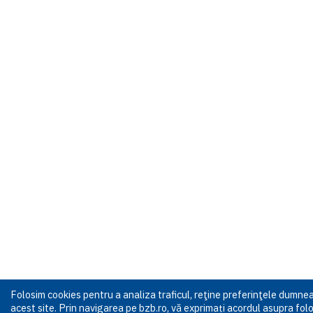
Folosim cookies pentru a analiza traficul, reţine preferinţele dumn
acest site. Prin navigarea pe bzb.ro, vă exprimați acordul asupra folos