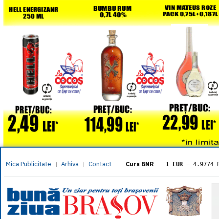
Mica Publicitate
Arhiva
Contact
|
|
Curs BNR
1 EUR
= 4.9774 
1 USD
= 4.3833 
1 GBP
= 5.8304 
1 XAU
= 464.461
1 AED
= 1.1933 
1 AUD
= 2.7957 
1 BGN
= 2.5449 