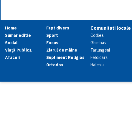
Comunitati locale
Home
Fapt divers
Sumar editie
Sport
Codlea
Social
Focus
Ghimbav
Viață Publică
Ziarul de mâine
Tarlungeni
Afaceri
Supliment Religios
Feldioara
Ortodox
Halchiu