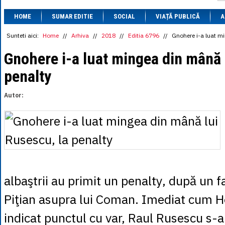
1 BRL
= 0.7714 
HOME
SUMAR EDITIE
SOCIAL
VIAȚĂ PUBLICĂ
1 CAD
= 3.1559 
A
1 CHF
= 5.2813 
1 CNY
= 0.6015 
Sunteti aici:
Home
//
Arhiva
//
2018
//
Editia 6796
//
Gnohere i-a luat m
1 CZK
= 0.1993 
1 DKK
= 0.6668 
Gnohere i-a luat mingea din mână 
1 EGP
= 0.0860 
penalty
1 HUF
= 1.2223 
1 INR
= 0.0513 
1 JPY
= 3.0556 
Autor:
1 KRW
= 0.3047 
1 MDL
= 0.2538 
1 MXN
= 0.2227 
1 NOK
= 0.4191 
1 NZD
= 2.6097 
1 PLN
= 1.1646 
1 RSD
= 0.0425 
1 RUB
= 0.0530 
1 SEK
= 0.4526 
albaştrii au primit un penalty, după un 
1 TRY
= 0.1141 
1 UAH
= 0.1048 
Piţian asupra lui Coman. Imediat cum Ho
1 XDR
= 5.9383 
1 ZAR
= 0.2318 
indicat punctul cu var, Raul Rusescu s-a 