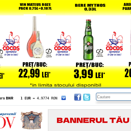
urs BNR
1 EUR
= 4.9774 RON
1 USD
= 4.3833 RON
1 GBP
= 5.8304 RON
1 XAU
= 464.4611 RON
1 AED
= 1.1933 RON
1 AUD
= 2.7957 RON
1 BGN
= 2.5449 RON