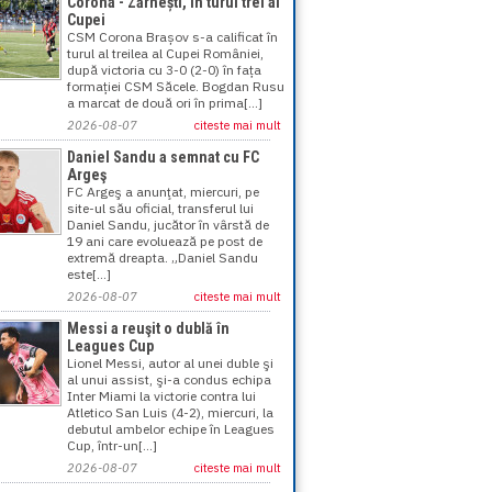
Corona - Zărnești, în turul trei al
Cupei
CSM Corona Brașov s-a calificat în
turul al treilea al Cupei României,
după victoria cu 3-0 (2-0) în fața
formației CSM Săcele. Bogdan Rusu
a marcat de două ori în prima[...]
2026-08-07
citeste mai mult
Daniel Sandu a semnat cu FC
Argeş
FC Argeş a anunţat, miercuri, pe
site-ul său oficial, transferul lui
Daniel Sandu, jucător în vârstă de
19 ani care evoluează pe post de
extremă dreapta. „Daniel Sandu
este[...]
2026-08-07
citeste mai mult
Messi a reuşit o dublă în
Leagues Cup
Lionel Messi, autor al unei duble şi
al unui assist, şi-a condus echipa
Inter Miami la victorie contra lui
Atletico San Luis (4-2), miercuri, la
debutul ambelor echipe în Leagues
Cup, într-un[...]
2026-08-07
citeste mai mult