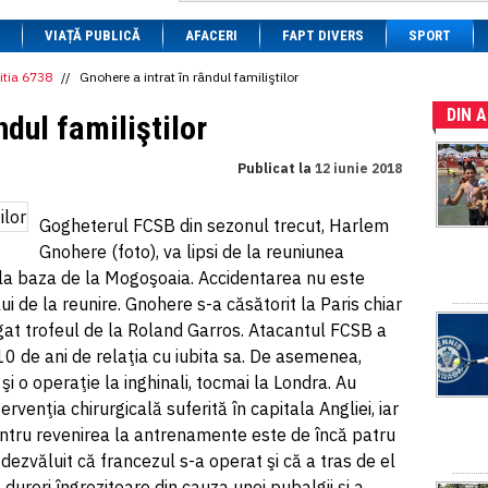
1 BRL
= 0.7714 RON
VIAȚĂ PUBLICĂ
1 CAD
= 3.1559 RON
AFACERI
FAPT DIVERS
SPORT
1 CHF
= 5.2813 RON
1 CNY
= 0.6015 RON
itia 6738
//
Gnohere a intrat în rândul familiştilor
1 CZK
= 0.1993 RON
DIN 
1 DKK
= 0.6668 RON
ndul familiştilor
1 EGP
= 0.0860 RON
1 HUF
= 1.2223 RON
Publicat la
12 iunie 2018
1 INR
= 0.0513 RON
1 JPY
= 3.0556 RON
1 KRW
= 0.3047 RON
Gogheterul FCSB din sezonul trecut, Harlem
1 MDL
= 0.2538 RON
Gnohere (foto), va lipsi de la reuniunea
1 MXN
= 0.2227 RON
1 NOK
= 0.4191 RON
e, la baza de la Mogoşoaia. Accidentarea nu este
1 NZD
= 2.6097 RON
i de la reunire. Gnohere s-a căsătorit la Paris chiar
1 PLN
= 1.1646 RON
gat trofeul de la Roland Garros. Atacantul FCSB a
1 RSD
= 0.0425 RON
1 RUB
= 0.0530 RON
0 de ani de relaţia cu iubita sa. De asemenea,
1 SEK
= 0.4526 RON
şi o operaţie la inghinali, tocmai la Londra. Au
1 TRY
= 0.1141 RON
rvenţia chirurgicală suferită în capitala Angliei, iar
1 UAH
= 0.1048 RON
1 XDR
= 5.9383 RON
tru revenirea la antrenamente este de încă patru
1 ZAR
= 0.2318 RON
dezvăluit că francezul s-a operat şi că a tras de el
 dureri îngrozitoare din cauza unei pubalgii şi a