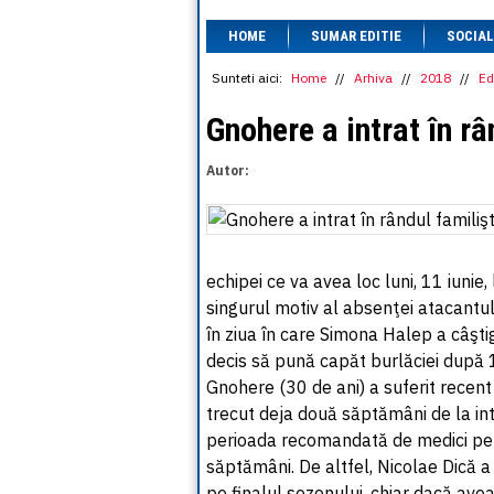
HOME
SUMAR EDITIE
SOCIAL
Sunteti aici:
Home
//
Arhiva
//
2018
//
Ed
Gnohere a intrat în râ
Autor:
echipei ce va avea loc luni, 11 iuni
singurul motiv al absenţei atacantulu
în ziua în care Simona Halep a câşti
decis să pună capăt burlăciei după 1
Gnohere (30 de ani) a suferit recent 
trecut deja două săptămâni de la inte
perioada recomandată de medici pen
săptămâni. De altfel, Nicolae Dică a 
pe finalul sezonului, chiar dacă avea