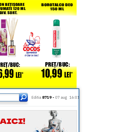
Editia
8719 -
07 aug
16:01