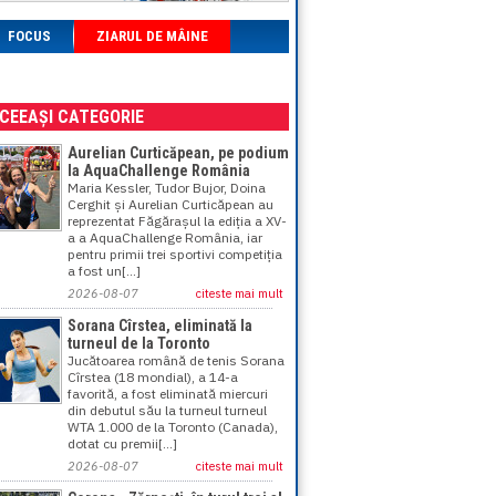
FOCUS
ZIARUL DE MÂINE
ACEEAȘI CATEGORIE
Aurelian Curticăpean, pe podium
la AquaChallenge România
Maria Kessler, Tudor Bujor, Doina
Cerghit și Aurelian Curticăpean au
reprezentat Făgărașul la ediția a XV-
a a AquaChallenge România, iar
pentru primii trei sportivi competiția
a fost un[...]
2026-08-07
citeste mai mult
Sorana Cîrstea, eliminată la
turneul de la Toronto
Jucătoarea română de tenis Sorana
Cîrstea (18 mondial), a 14-a
favorită, a fost eliminată miercuri
din debutul său la turneul turneul
WTA 1.000 de la Toronto (Canada),
dotat cu premii[...]
2026-08-07
citeste mai mult