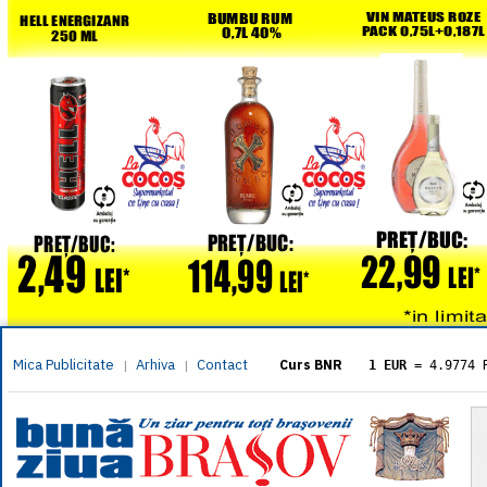
Mica Publicitate
Arhiva
Contact
|
|
Curs BNR
1 EUR
= 4.9774 
1 USD
= 4.3833 
1 GBP
= 5.8304 
1 XAU
= 464.461
1 AED
= 1.1933 
1 AUD
= 2.7957 
1 BGN
= 2.5449 