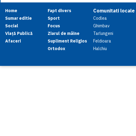
Comunitati locale
Home
Fapt divers
Sumar editie
Sport
Codlea
Social
Focus
Ghimbav
Viață Publică
Ziarul de mâine
Tarlungeni
Afaceri
Supliment Religios
Feldioara
Ortodox
Halchiu