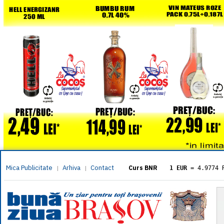
Mica Publicitate
Arhiva
Contact
|
|
Curs BNR
1 EUR
= 4.9774 
1 USD
= 4.3833 
1 GBP
= 5.8304 
1 XAU
= 464.461
1 AED
= 1.1933 
1 AUD
= 2.7957 
1 BGN
= 2.5449 