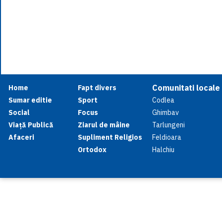
Comunitati locale
Home
Fapt divers
Sumar editie
Sport
Codlea
Social
Focus
Ghimbav
Viață Publică
Ziarul de mâine
Tarlungeni
Afaceri
Supliment Religios
Feldioara
Ortodox
Halchiu