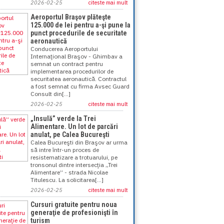
2026-02-25
citeste mai mult
Aeroportul Braşov plăteşte
125.000 de lei pentru a-şi pune la
punct procedurile de securitate
aeronautică
Conducerea Aeroportului
Internaţional Braşov - Ghimbav a
semnat un contract pentru
implementarea procedurilor de
securitatea aeronautică. Contractul
a fost semnat cu firma Avsec Guard
Consult din[...]
2026-02-25
citeste mai mult
„Insulă” verde la Trei
Alimentare. Un lot de parcări
anulat, pe Calea Bucureşti
Calea Bucureşti din Braşov ar urma
să intre într-un proces de
resistematizare a trotuarului, pe
tronsonul dintre intersecţia „Trei
Alimentare” - strada Nicolae
Titulescu. La solicitarea[...]
2026-02-25
citeste mai mult
Cursuri gratuite pentru noua
generaţie de profesionişti în
turism