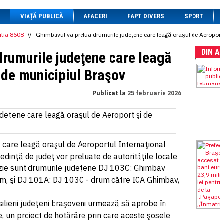
1 BRL
= 0.7714 RON
VIAȚĂ PUBLICĂ
1 CAD
= 3.1559 RON
AFACERI
FAPT DIVERS
SPORT
1 CHF
= 5.2813 RON
1 CNY
= 0.6015 RON
itia 8608
//
Ghimbavul va prelua drumurile judeţene care leagă oraşul de Aeropor
1 CZK
= 0.1993 RON
DIN 
1 DKK
= 0.6668 RON
drumurile judeţene care leagă
1 EGP
= 0.0860 RON
1 HUF
= 1.2223 RON
 de municipiul Braşov
1 INR
= 0.0513 RON
1 JPY
= 3.0556 RON
Publicat la
25 februarie 2026
1 KRW
= 0.3047 RON
1 MDL
= 0.2538 RON
1 MXN
= 0.2227 RON
1 NOK
= 0.4191 RON
1 NZD
= 2.6097 RON
1 PLN
= 1.1646 RON
 care leagă oraşul de Aeroportul Internaţional
1 RSD
= 0.0425 RON
dinţă de judeţ vor preluate de autorităţile locale
1 RUB
= 0.0530 RON
1 SEK
= 0.4526 RON
zie sunt drumurile judeţene DJ 103C: Ghimbav
1 TRY
= 0.1141 RON
km, şi DJ 101A: DJ 103C - drum către ICA Ghimbav,
1 UAH
= 0.1048 RON
1 XDR
= 5.9383 RON
1 ZAR
= 0.2318 RON
silierii judeţeni braşoveni urmează să aprobe în
ie, un proiect de hotărâre prin care aceste şosele