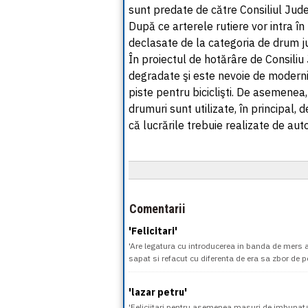
sunt predate de către Consiliul Ju
După ce arterele rutiere vor intra î
declasate de la categoria de drum j
În proiectul de hotărâre de Consili
degradate şi este nevoie de moderniza
piste pentru biciclişti. De asemenea
drumuri sunt utilizate, în principal, 
că lucrările trebuie realizate de aut
Comentarii
'Felicitari'
'Are legatura cu introducerea in banda de mers
sapat si refacut cu diferenta de era sa zbor de p
'lazar petru'
'Feliciitari pentru asemenea masuri de imbunata