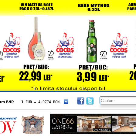
urs BNR
1 EUR
= 4.9774 RON
1 USD
= 4.3833 RON
1 GBP
= 5.8304 RON
1 XAU
= 464.4611 RON
1 AED
= 1.1933 RON
1 AUD
= 2.7957 RON
1 BGN
= 2.5449 RON