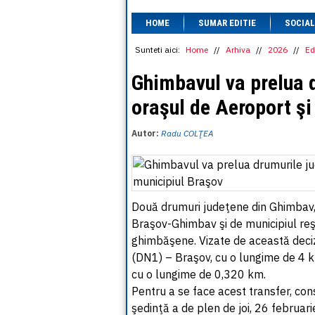
HOME
SUMAR EDITIE
SOCIAL
Sunteti aici:
Home
//
Arhiva
//
2026
//
Ed
Ghimbavul va prelua 
oraşul de Aeroport şi
Autor:
Radu COLŢEA
Două drumuri judeţene din Ghimbav,
Braşov-Ghimbav şi de municipiul reşe
ghimbăşene. Vizate de această deci
(DN1) – Braşov, cu o lungime de 4 
cu o lungime de 0,320 km.
Pentru a se face acest transfer, con
şedinţă a de plen de joi, 26 februar