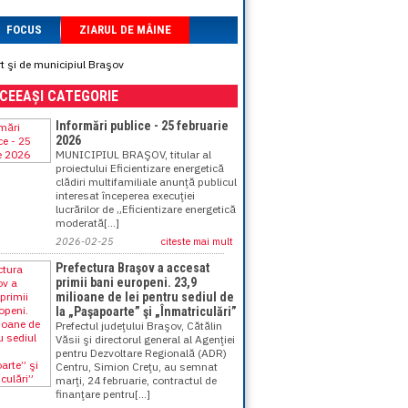
FOCUS
ZIARUL DE MÂINE
t şi de municipiul Braşov
ACEEAȘI CATEGORIE
Informări publice - 25 februarie
2026
MUNICIPIUL BRAŞOV, titular al
proiectului Eficientizare energetică
clădiri multifamiliale anunţă publicul
interesat începerea execuţiei
lucrărilor de „Eficientizare energetică
moderată[...]
2026-02-25
citeste mai mult
Prefectura Braşov a accesat
primii bani europeni. 23,9
milioane de lei pentru sediul de
la „Paşapoarte” şi „Înmatriculări”
Prefectul judeţului Braşov, Cătălin
Văsii şi directorul general al Agenţiei
pentru Dezvoltare Regională (ADR)
Centru, Simion Creţu, au semnat
marţi, 24 februarie, contractul de
finanţare pentru[...]