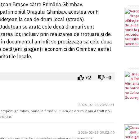
deţean Braşov către Primăria Ghimbav.
n patrimoniul Oraşului Ghimbav, acestea vor fi
udeţean la cea de drum local (stradă).
u Judeţean se arată cele două drumuri sunt
rea lor, inclusiv prin realizarea de trotuare şi de
, în documentul amintit se precizează că cele două
de cetăţenii şi agenţii economici din Ghimbav, astfel
orităţile locale.
+2
-0
2026-02-25 23:51:31
 aeroport-ghimbav, pana la firma VECTRA,de acum 2 ani.Asfalt nou
e drum.'
2026-02-25 09:02:40
tire a drumurilor.Asa procedeaza adevaratii gospodari.'