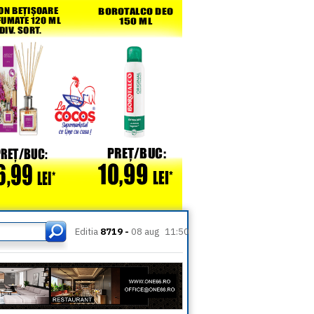
Editia
8719 -
08 aug
11:50