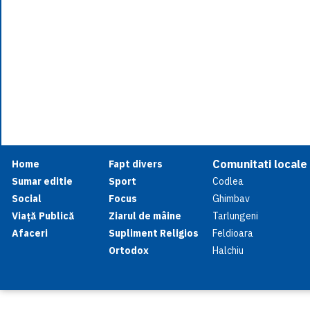
Comunitati locale
Home
Fapt divers
Sumar editie
Sport
Codlea
Social
Focus
Ghimbav
Viață Publică
Ziarul de mâine
Tarlungeni
Afaceri
Supliment Religios
Feldioara
Ortodox
Halchiu