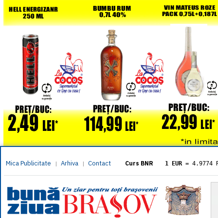
Mica Publicitate
Arhiva
Contact
|
|
Curs BNR
1 EUR
= 4.9774 
1 USD
= 4.3833 
1 GBP
= 5.8304 
1 XAU
= 464.461
1 AED
= 1.1933 
1 AUD
= 2.7957 
1 BGN
= 2.5449 