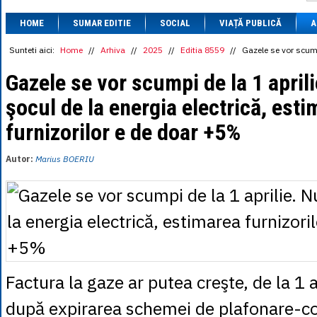
1 BRL
= 0.7714 
HOME
SUMAR EDITIE
SOCIAL
VIAȚĂ PUBLICĂ
1 CAD
= 3.1559 
A
1 CHF
= 5.2813 
1 CNY
= 0.6015 
Sunteti aici:
Home
//
Arhiva
//
2025
//
Editia 8559
//
Gazele se vor scumpi
1 CZK
= 0.1993 
1 DKK
= 0.6668 
Gazele se vor scumpi de la 1 aprili
1 EGP
= 0.0860 
şocul de la energia electrică, est
1 HUF
= 1.2223 
1 INR
= 0.0513 
furnizorilor e de doar +5%
1 JPY
= 3.0556 
1 KRW
= 0.3047 
1 MDL
= 0.2538 
Autor:
Marius BOERIU
1 MXN
= 0.2227 
1 NOK
= 0.4191 
1 NZD
= 2.6097 
1 PLN
= 1.1646 
1 RSD
= 0.0425 
1 RUB
= 0.0530 
1 SEK
= 0.4526 
1 TRY
= 0.1141 
1 UAH
= 0.1048 
Factura la gaze ar putea creşte, de la 1 
1 XDR
= 5.9383 
1 ZAR
= 0.2318 
după expirarea schemei de plafonare-c