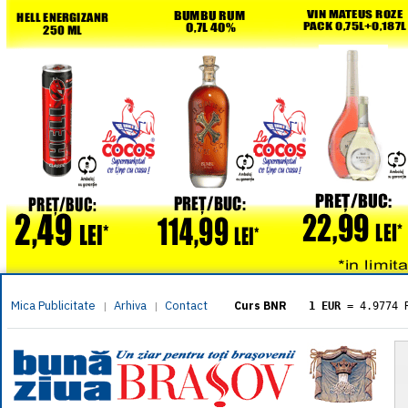
Mica Publicitate
Arhiva
Contact
|
|
Curs BNR
1 EUR
= 4.9774 
1 USD
= 4.3833 
1 GBP
= 5.8304 
1 XAU
= 464.461
1 AED
= 1.1933 
1 AUD
= 2.7957 
1 BGN
= 2.5449 