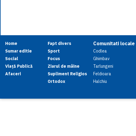
Comunitati locale
Home
Fapt divers
Sumar editie
Sport
Codlea
Social
Focus
Ghimbav
Viață Publică
Ziarul de mâine
Tarlungeni
Afaceri
Supliment Religios
Feldioara
Ortodox
Halchiu