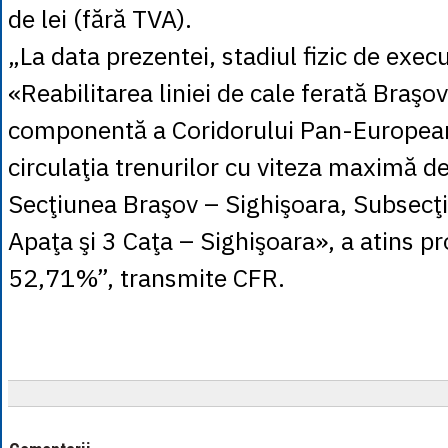
de lei (fără TVA).
„La data prezentei, stadiul fizic de execu
«Reabilitarea liniei de cale ferată Braşo
componentă a Coridorului Pan-European
circulaţia trenurilor cu viteza maximă 
Secţiunea Braşov – Sighişoara, Subsecţi
Apaţa şi 3 Caţa – Sighişoara», a atins p
52,71%”, transmite CFR.