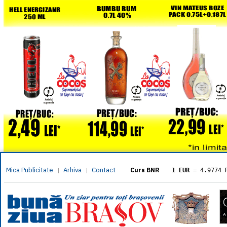
Mica Publicitate
Arhiva
Contact
|
|
Curs BNR
1 EUR
= 4.9774 
1 USD
= 4.3833 
1 GBP
= 5.8304 
1 XAU
= 464.461
1 AED
= 1.1933 
1 AUD
= 2.7957 
1 BGN
= 2.5449 