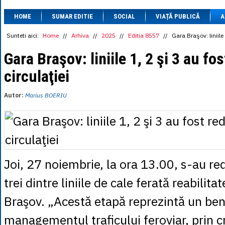
1 BRL
= 0.7714 
HOME
SUMAR EDITIE
SOCIAL
VIAȚĂ PUBLICĂ
1 CAD
= 3.1559 
A
1 CHF
= 5.2813 
1 CNY
= 0.6015 
Sunteti aici:
Home
//
Arhiva
//
2025
//
Editia 8557
//
Gara Braşov: liniile
1 CZK
= 0.1993 
1 DKK
= 0.6668 
Gara Braşov: liniile 1, 2 şi 3 au fo
1 EGP
= 0.0860 
circulaţiei
1 HUF
= 1.2223 
1 INR
= 0.0513 
1 JPY
= 3.0556 
Autor:
Marius BOERIU
1 KRW
= 0.3047 
1 MDL
= 0.2538 
1 MXN
= 0.2227 
1 NOK
= 0.4191 
1 NZD
= 2.6097 
1 PLN
= 1.1646 
1 RSD
= 0.0425 
Joi, 27 noiembrie, la ora 13.00, s-au red
1 RUB
= 0.0530 
1 SEK
= 0.4526 
trei dintre liniile de cale ferată reabilita
1 TRY
= 0.1141 
1 UAH
= 0.1048 
Braşov. „Acestă etapă reprezintă un bene
1 XDR
= 5.9383 
1 ZAR
= 0.2318 
managementul traficului feroviar, prin c