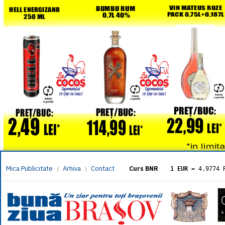
Mica Publicitate
Arhiva
Contact
|
|
Curs BNR
1 EUR
= 4.9774 
1 USD
= 4.3833 
1 GBP
= 5.8304 
1 XAU
= 464.461
1 AED
= 1.1933 
1 AUD
= 2.7957 
1 BGN
= 2.5449 