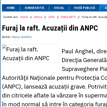
1 BRL
= 0.7714 
HOME
SUMAR EDITIE
SOCIAL
VIAȚĂ PUBLICĂ
1 CAD
= 3.1559 
A
1 CHF
= 5.2813 
1 CNY
= 0.6015 
Sunteti aici:
Home
//
Arhiva
//
2025
//
Editia 8572
//
Furaj la raft. Acuza
1 CZK
= 0.1993 
1 DKK
= 0.6668 
Furaj la raft. Acuzații din ANPC
1 EGP
= 0.0860 
1 HUF
= 1.2223 
Autor:
Marius BOERIU
1 INR
= 0.0513 
1 JPY
= 3.0556 
1 KRW
= 0.3047 
Paul Anghel, dire
1 MDL
= 0.2538 
1 MXN
= 0.2227 
Direcţia Generală
1 NOK
= 0.4191 
1 NZD
= 2.6097 
Supraveghere Pia
1 PLN
= 1.1646 
1 RSD
= 0.0425 
Autorităţii Naţionale pentru Protecţia 
1 RUB
= 0.0530 
1 SEK
= 0.4526 
(ANPC), lansează acuzații grave. Potrivi
1 TRY
= 0.1141 
1 UAH
= 0.1048 
din citricele aflate la vânzare în superma
1 XDR
= 5.9383 
1 ZAR
= 0.2318 
în mod normal să intre în categoria furaj