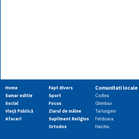
Comunitati locale
Home
Fapt divers
Sumar editie
Sport
Codlea
Social
Focus
Ghimbav
Viață Publică
Ziarul de mâine
Tarlungeni
Afaceri
Supliment Religios
Feldioara
Ortodox
Halchiu