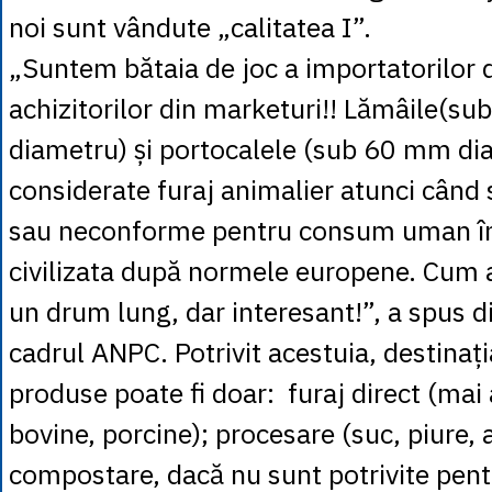
noi sunt vândute „calitatea I”.
„Suntem bătaia de joc a importatorilor de
achizitorilor din marketuri!! Lămâile(s
diametru) și portocalele (sub 60 mm di
considerate furaj animalier atunci când 
sau neconforme pentru consum uman în 
civilizata după normele europene. Cum a
un drum lung, dar interesant!”, a spus d
cadrul ANPC. Potrivit acestuia, destinaț
produse poate fi doar: furaj direct (mai
bovine, porcine); procesare (suc, piure, a
compostare, dacă nu sunt potrivite pentr