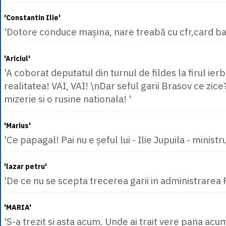
'Constantin Ilie'
'Dotore conduce mașina, nare treabă cu cfr,card ba
'Ariciul'
'A coborat deputatul din turnul de fildes la firul ierbii
realitatea! VAI, VAI! \nDar seful garii Brasov ce zic
mizerie si o rusine nationala! '
'Marius'
'Ce papagal! Pai nu e șeful lui - Ilie Jupuila - ministr
'lazar petru'
'De ce nu se scepta trecerea garii in administrarea P
'MARIA'
'S-a trezit si asta acum. Unde ai trait vere pana acu