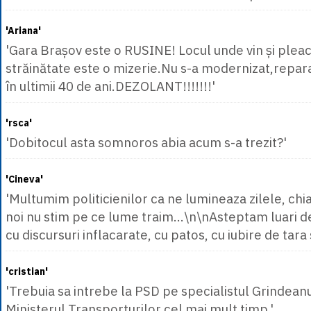
'Ariana'
'Gara Brașov este o RUSINE! Locul unde vin și pleacă 
străinătate este o mizerie.Nu s-a modernizat,repara
în ultimii 40 de ani.DEZOLANT!!!!!!!'
'rsca'
'Dobitocul asta somnoros abia acum s-a trezit?'
'Cineva'
'Multumim politicienilor ca ne lumineaza zilele, chiar
noi nu stim pe ce lume traim...\n\nAsteptam luari d
cu discursuri inflacarate, cu patos, cu iubire de tara si
'cristian'
'Trebuia sa intrebe la PSD pe specialistul Grindea
Ministerul Transporturilor cel mai mult timp.'