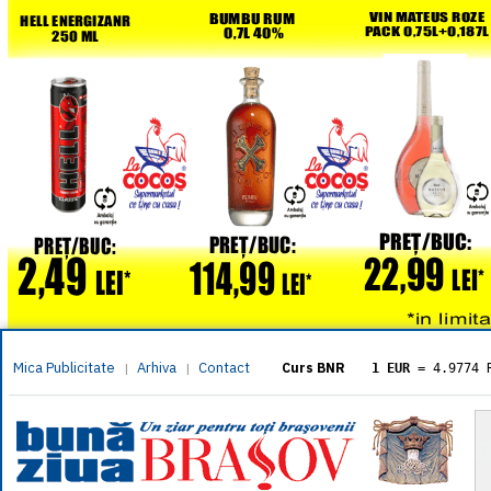
Mica Publicitate
Arhiva
Contact
|
|
Curs BNR
1 EUR
= 4.9774 
1 USD
= 4.3833 
1 GBP
= 5.8304 
1 XAU
= 464.461
1 AED
= 1.1933 
1 AUD
= 2.7957 
1 BGN
= 2.5449 