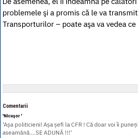
De asemenea, el îi îndeamnă pe călători
problemele şi a promis că le va transmit
Transporturilor – poate aşa va vedea ce 
Comentarii
'Nicușor '
'Așa politicieni! Așa șefi la CFR ! Că doar voi îi puneți
aseamănă....SE ADUNĂ !!!'