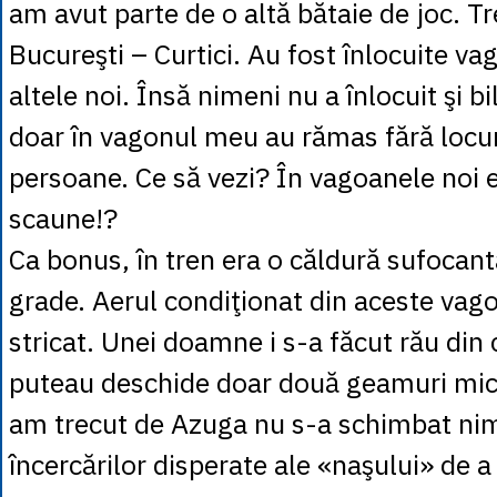
am avut parte de o altă bătaie de joc. T
Bucureşti – Curtici. Au fost înlocuite va
altele noi. Însă nimeni nu a înlocuit şi bi
doar în vagonul meu au rămas fără locuri
persoane. Ce să vezi? În vagoanele noi 
scaune!?
Ca bonus, în tren era o căldură sufocant
grade. Aerul condiţionat din aceste vag
stricat. Unei doamne i s-a făcut rău din 
puteau deschide doar două geamuri micu
am trecut de Azuga nu s-a schimbat nimi
încercărilor disperate ale «naşului» de a