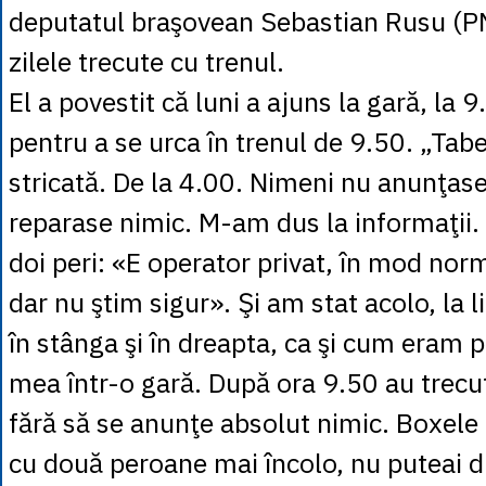
deputatul braşovean Sebastian Rusu (PN
zilele trecute cu trenul.
El a povestit că luni a ajuns la gară, la 
pentru a se urca în trenul de 9.50. „Tabe
stricată. De la 4.00. Nimeni nu anunţas
reparase nimic. M-am dus la informaţii.
doi peri: «E operator privat, în mod norma
dar nu ştim sigur». Şi am stat acolo, la l
în stânga şi în dreapta, ca şi cum eram p
mea într-o gară. După ora 9.50 au trec
fără să se anunţe absolut nimic. Boxele
cu două peroane mai încolo, nu puteai d