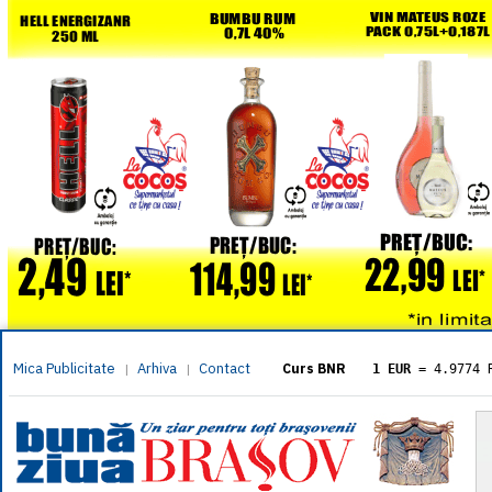
Mica Publicitate
Arhiva
Contact
|
|
Curs BNR
1 EUR
= 4.9774 
1 USD
= 4.3833 
1 GBP
= 5.8304 
1 XAU
= 464.461
1 AED
= 1.1933 
1 AUD
= 2.7957 
1 BGN
= 2.5449 