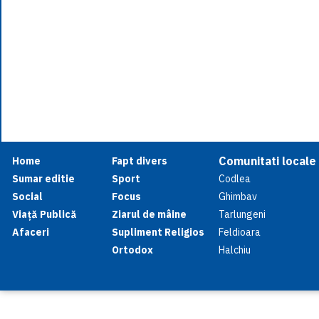
Comunitati locale
Home
Fapt divers
Sumar editie
Sport
Codlea
Social
Focus
Ghimbav
Viață Publică
Ziarul de mâine
Tarlungeni
Afaceri
Supliment Religios
Feldioara
Ortodox
Halchiu