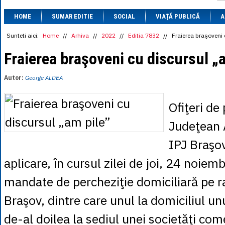
1 BRL
= 0.7714 
HOME
SUMAR EDITIE
SOCIAL
VIAȚĂ PUBLICĂ
1 CAD
= 3.1559 
A
1 CHF
= 5.2813 
1 CNY
= 0.6015 
Sunteti aici:
Home
//
Arhiva
//
2022
//
Editia 7832
//
Fraierea braşoveni 
1 CZK
= 0.1993 
1 DKK
= 0.6668 
Fraierea braşoveni cu discursul „
1 EGP
= 0.0860 
1 HUF
= 1.2223 
Autor:
George ALDEA
1 INR
= 0.0513 
1 JPY
= 3.0556 
1 KRW
= 0.3047 
Ofiţeri de 
1 MDL
= 0.2538 
1 MXN
= 0.2227 
Judeţean 
1 NOK
= 0.4191 
1 NZD
= 2.6097 
IPJ Braşov
1 PLN
= 1.1646 
1 RSD
= 0.0425 
aplicare, în cursul zilei de joi, 24 noiem
1 RUB
= 0.0530 
1 SEK
= 0.4526 
mandate de percheziţie domiciliară pe r
1 TRY
= 0.1141 
1 UAH
= 0.1048 
Braşov, dintre care unul la domiciliul unu
1 XDR
= 5.9383 
1 ZAR
= 0.2318 
de-al doilea la sediul unei societăţi come