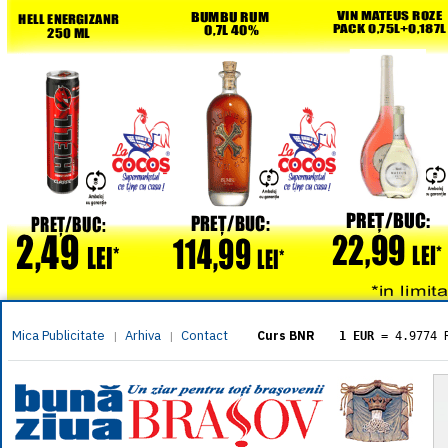
Mica Publicitate
Arhiva
Contact
|
|
Curs BNR
1 EUR
= 4.9774 
1 USD
= 4.3833 
1 GBP
= 5.8304 
1 XAU
= 464.461
1 AED
= 1.1933 
1 AUD
= 2.7957 
1 BGN
= 2.5449 