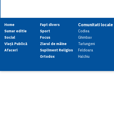
Comunitati locale
Home
Fapt divers
Sumar editie
Sport
Codlea
Social
Focus
Ghimbav
Viață Publică
Ziarul de mâine
Tarlungeni
Afaceri
Supliment Religios
Feldioara
Ortodox
Halchiu