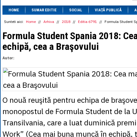
1 BRL
= 0.7714 
HOME
SUMAR EDITIE
SOCIAL
VIAȚĂ PUBLICĂ
1 CAD
= 3.1559 
A
1 CHF
= 5.2813 
1 CNY
= 0.6015 
Sunteti aici:
Home
//
Arhiva
//
2018
//
Editia 6791
//
Formula Student Sp
1 CZK
= 0.1993 
1 DKK
= 0.6668 
Formula Student Spania 2018: Ce
1 EGP
= 0.0860 
echipă, cea a Braşovului
1 HUF
= 1.2223 
1 INR
= 0.0513 
1 JPY
= 3.0556 
Autor:
1 KRW
= 0.3047 
1 MDL
= 0.2538 
1 MXN
= 0.2227 
1 NOK
= 0.4191 
1 NZD
= 2.6097 
1 PLN
= 1.1646 
1 RSD
= 0.0425 
O nouă reuşită pentru echipa de braşove
1 RUB
= 0.0530 
1 SEK
= 0.4526 
monopostul de Formula Student de la U
1 TRY
= 0.1141 
1 UAH
= 0.1048 
Transilvania, care a luat duminică prem
1 XDR
= 5.9383 
1 ZAR
= 0.2318 
Work” (Cea mai buna muncă în echipă, t