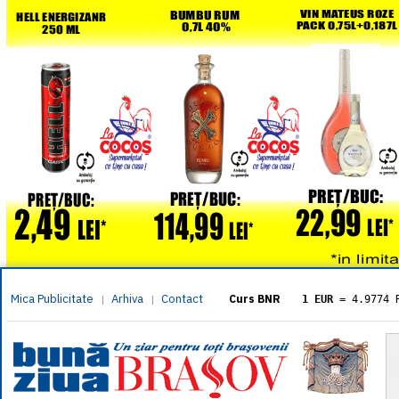
Mica Publicitate
Arhiva
Contact
|
|
Curs BNR
1 EUR
= 4.9774 
1 USD
= 4.3833 
1 GBP
= 5.8304 
1 XAU
= 464.461
1 AED
= 1.1933 
1 AUD
= 2.7957 
1 BGN
= 2.5449 