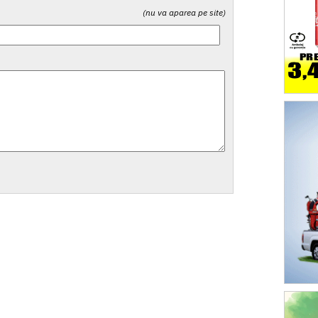
(nu va aparea pe site)