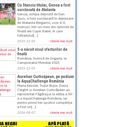
Cu Stanciu titular, Genoa a fost
surclasată de Atalanta
Genoa, echipa deţinută de Dan
Şucu, a fost surclasată în deplasare
de Atalanta Bergamo, scor 4-0,
miercuri, într-un meci din optimile de
finală ale Cupei Italiei, în care
fotbalistul[...]
2025-12-05
citeste mai mult
S-a năruit visul sferturilor de
finală
România, învinsă de Ungaria, la
Campionatul Mondial 2025
2025-12-05
citeste mai mult
Aurelian Curticăpean, pe podium
la AquaChallenge România
Maria Kessler, Tudor Bujor, Doina
Cerghit și Aurelian Curticăpean au
reprezentat Făgărașul la ediția a XV-
a a AquaChallenge România, iar
pentru primii trei sportivi competiția
a fost un[...]
2026-08-07
citeste mai mult