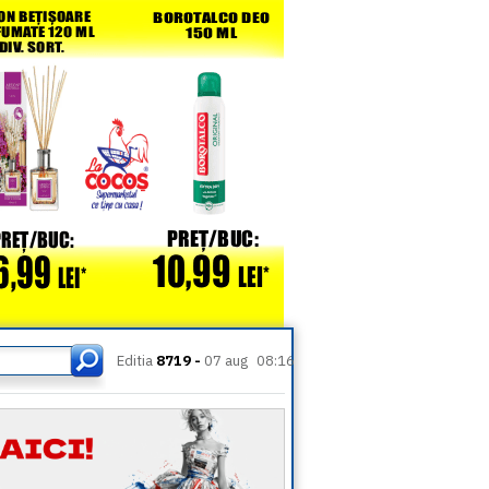
Editia
8719 -
07 aug
08:16