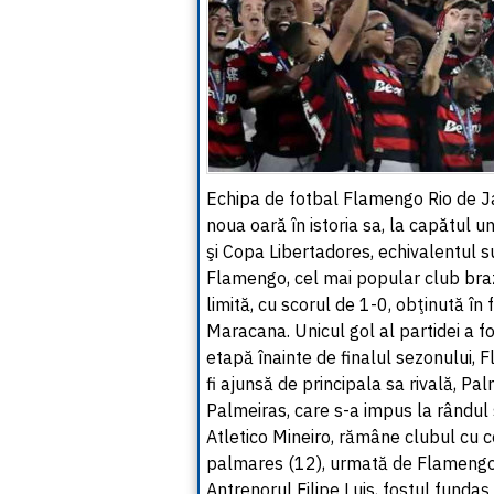
Echipa de fotbal Flamengo Rio de Ja
noua oară în istoria sa, la capătul 
şi Copa Libertadores, echivalentul s
Flamengo, cel mai popular club brazil
limită, cu scorul de 1-0, obţinută în
Maracana. Unicul gol al partidei a f
etapă înainte de finalul sezonului,
fi ajunsă de principala sa rivală, P
Palmeiras, care s-a impus la rândul 
Atletico Mineiro, rămâne clubul cu ce
palmares (12), urmată de Flamengo (
Antrenorul Filipe Luis, fostul fundaş