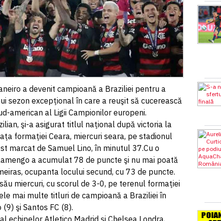
neiro a devenit campioană a Braziliei pentru a
unui sezon excepţional în care a reuşit să cucerească
ud-american al Ligii Campionilor europeni.
ian, şi-a asigurat titlul naţional după victoria la
 faţa formaţiei Ceara, miercuri seara, pe stadionul
ost marcat de Samuel Lino, în minutul 37.Cu o
 Flamengo a acumulat 78 de puncte şi nu mai poată
almeiras, ocupanta locului secund, cu 73 de puncte.
său miercuri, cu scorul de 3-0, pe terenul formaţiei
le mai multe titluri de campioană a Braziliei în
9) şi Santos FC (8).
 al echipelor Atletico Madrid şi Chelsea Londra,