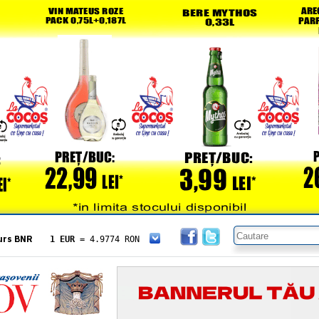
urs BNR
1 EUR
= 4.9774 RON
1 USD
= 4.3833 RON
1 GBP
= 5.8304 RON
1 XAU
= 464.4611 RON
1 AED
= 1.1933 RON
1 AUD
= 2.7957 RON
1 BGN
= 2.5449 RON