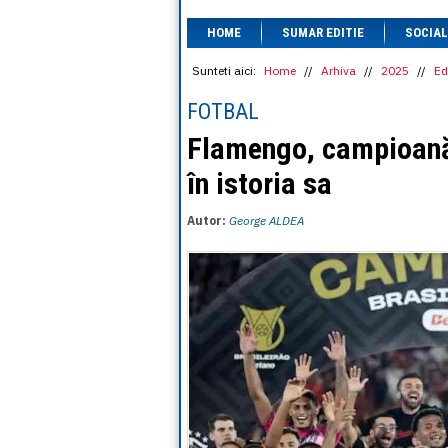
HOME
SUMAR EDITIE
SOCIAL
Sunteti aici:
Home
//
Arhiva
//
2025
//
Ed
FOTBAL
Flamengo, campioană 
în istoria sa
Autor:
George ALDEA