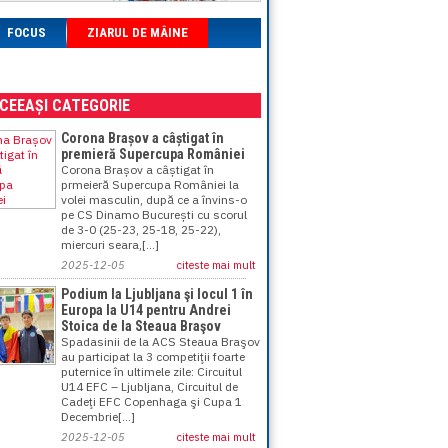
FOCUS
ZIARUL DE MÂINE
ACEEAȘI CATEGORIE
Corona Brașov a câștigat în
premieră Supercupa României
Corona Brașov a câștigat în
prmeieră Supercupa României la
volei masculin, după ce a învins-o
pe CS Dinamo București cu scorul
de 3-0 (25-23, 25-18, 25-22),
miercuri seara,[...]
2025-12-05
citeste mai mult
Podium la Ljubljana şi locul 1 în
Europa la U14 pentru Andrei
Stoica de la Steaua Braşov
Spadasinii de la ACS Steaua Braşov
au participat la 3 competiţii foarte
puternice în ultimele zile: Circuitul
U14 EFC – Ljubljana, Circuitul de
Cadeţi EFC Copenhaga şi Cupa 1
Decembrie[...]
2025-12-05
citeste mai mult