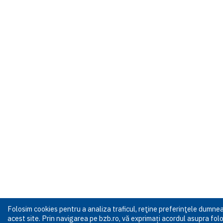
Folosim cookies pentru a analiza traficul, reţine preferinţele dumn
acest site. Prin navigarea pe bzb.ro, vă exprimați acordul asupra folos