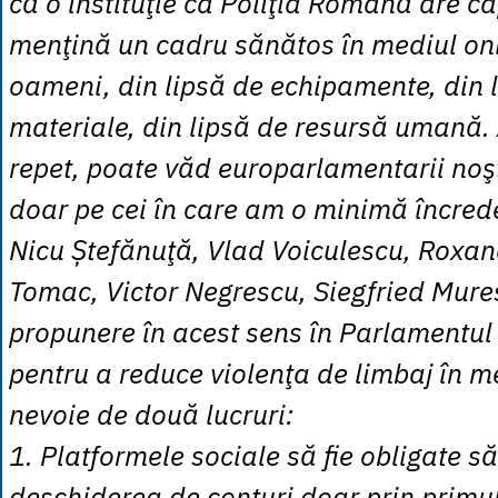
că o instituţie ca Poliţia Română are c
menţină un cadru sănătos în mediul onl
oameni, din lipsă de echipamente, din 
materiale, din lipsă de resursă umană.
repet, poate văd europarlamentarii noş
doar pe cei în care am o minimă încred
Nicu Ștefănuţă, Vlad Voiculescu, Roxa
Tomac, Victor Negrescu, Siegfried Mures
propunere în acest sens în Parlamentul
pentru a reduce violenţa de limbaj în m
nevoie de două lucruri:
1. Platformele sociale să fie obligate s
deschiderea de conturi doar prin primu