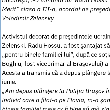
Merit” clasa a III-a, acordat de preşedi
Volodimir Zelensky.
Activistul decorat de preşedintele ucrai
Zelenski, Radu Hossu, a fost şantajat să
„pentru binele familiei lui”, după ce soţi
Boghiu, fost viceprimar al Braşovului) a f
Acesta a transmis că a depus plângere la
iunie.
„Am depus plângere la Poliţia Braşov î
individ care a filat-o pe Flavia, m-a şa
binele familiei mele ar fi bine să mă si