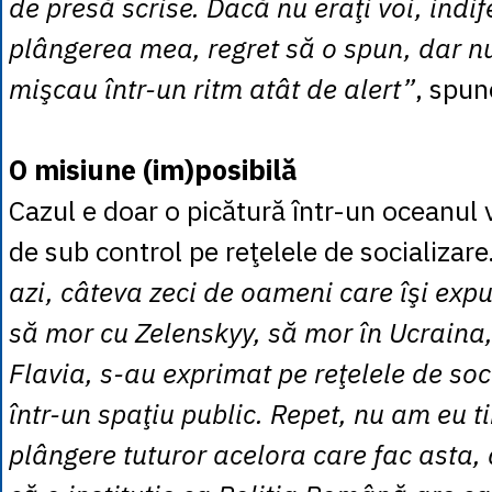
de presă scrise. Dacă nu eraţi voi, indif
plângerea mea, regret să o spun, dar n
mişcau într-un ritm atât de alert”
, spu
O misiune (im)posibilă
Cazul e doar o picătură într-un oceanul 
de sub control pe reţelele de socializare
azi, câteva zeci de oameni care îşi exp
să mor cu Zelenskyy, să mor în Ucraina
Flavia, s-au exprimat pe reţelele de soc
într-un spaţiu public. Repet, nu am eu t
plângere tuturor acelora care fac asta, 