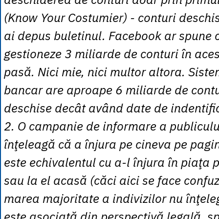
(Know Your Costumier) - conturi deschi
ai depus buletinul. Facebook ar spune 
gestioneze 3 miliarde de conturi în ac
pasă. Nici mie, nici multor altora. Siste
bancar are aproape 6 miliarde de contur
deschise decât având date de indentifi
2. O campanie de informare a publiculu
înţeleagă că a înjura pe cineva pe pagin
este echivalentul cu a-l înjura în piaţa p
sau la el acasă (căci aici se face confuz
marea majoritate a indivizilor nu înţele
este asociată din perspectivă legală, sp