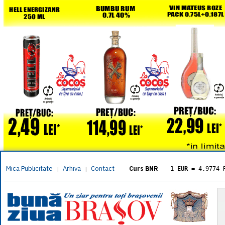
Mica Publicitate
Arhiva
Contact
|
|
Curs BNR
1 EUR
= 4.9774 
1 USD
= 4.3833 
1 GBP
= 5.8304 
1 XAU
= 464.461
1 AED
= 1.1933 
1 AUD
= 2.7957 
1 BGN
= 2.5449 