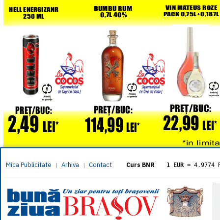
Mica Publicitate
Arhiva
Contact
|
|
Curs BNR
1 EUR
= 4.9774 
1 USD
= 4.3833 
1 GBP
= 5.8304 
1 XAU
= 464.461
1 AED
= 1.1933 
1 AUD
= 2.7957 
1 BGN
= 2.5449 