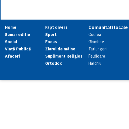
Comunitati locale
Home
Fapt divers
Sumar editie
Sport
Codlea
Social
Focus
Ghimbav
Viață Publică
Ziarul de mâine
Tarlungeni
Afaceri
Supliment Religios
Feldioara
Ortodox
Halchiu