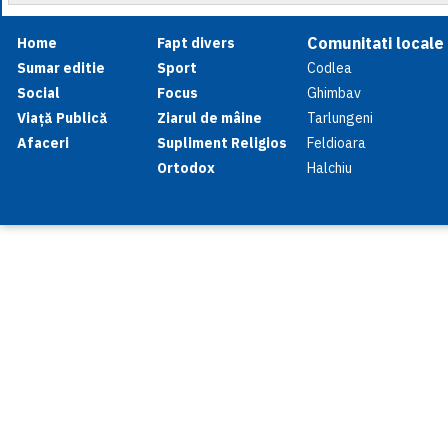
Comunitati locale
Home
Fapt divers
Sumar editie
Sport
Codlea
Social
Focus
Ghimbav
Viață Publică
Ziarul de mâine
Tarlungeni
Afaceri
Supliment Religios
Feldioara
Ortodox
Halchiu