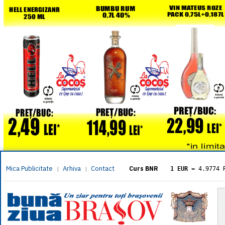
Mica Publicitate
Arhiva
Contact
|
|
Curs BNR
1 EUR
= 4.9774 
1 USD
= 4.3833 
1 GBP
= 5.8304 
1 XAU
= 464.461
1 AED
= 1.1933 
1 AUD
= 2.7957 
1 BGN
= 2.5449 