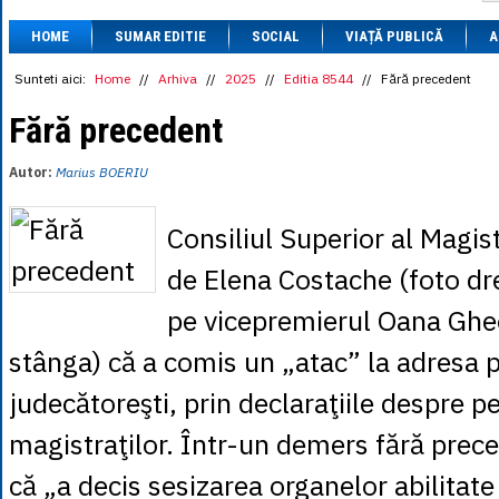
1 BRL
= 0.7714 
HOME
SUMAR EDITIE
SOCIAL
VIAȚĂ PUBLICĂ
1 CAD
= 3.1559 
A
1 CHF
= 5.2813 
1 CNY
= 0.6015 
Sunteti aici:
Home
//
Arhiva
//
2025
//
Editia 8544
//
Fără precedent
1 CZK
= 0.1993 
1 DKK
= 0.6668 
Fără precedent
1 EGP
= 0.0860 
1 HUF
= 1.2223 
Autor:
Marius BOERIU
1 INR
= 0.0513 
1 JPY
= 3.0556 
1 KRW
= 0.3047 
Consiliul Superior al Magis
1 MDL
= 0.2538 
1 MXN
= 0.2227 
de Elena Costache (foto dre
1 NOK
= 0.4191 
1 NZD
= 2.6097 
pe vicepremierul Oana Ghe
1 PLN
= 1.1646 
1 RSD
= 0.0425 
stânga) că a comis un „atac” la adresa p
1 RUB
= 0.0530 
1 SEK
= 0.4526 
judecătoreşti, prin declaraţiile despre pe
1 TRY
= 0.1141 
1 UAH
= 0.1048 
magistraţilor. Într-un demers fără pre
1 XDR
= 5.9383 
1 ZAR
= 0.2318 
că „a decis sesizarea organelor abilitate