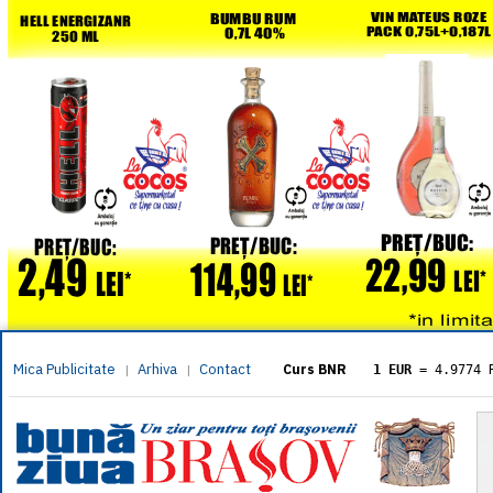
Mica Publicitate
Arhiva
Contact
|
|
Curs BNR
1 EUR
= 4.9774 
1 USD
= 4.3833 
1 GBP
= 5.8304 
1 XAU
= 464.461
1 AED
= 1.1933 
1 AUD
= 2.7957 
1 BGN
= 2.5449 