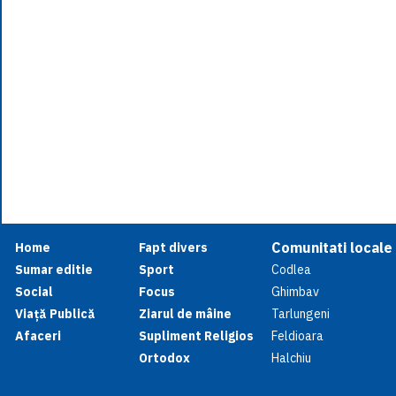
Comunitati locale
Home
Fapt divers
Sumar editie
Sport
Codlea
Social
Focus
Ghimbav
Viață Publică
Ziarul de mâine
Tarlungeni
Afaceri
Supliment Religios
Feldioara
Ortodox
Halchiu