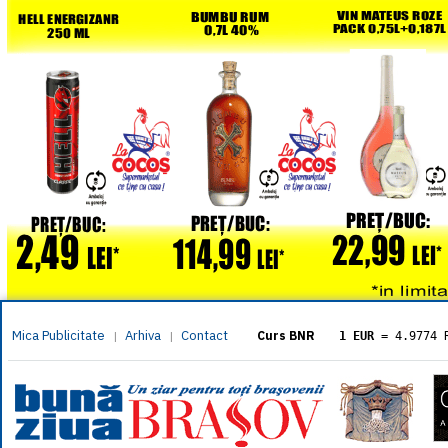
Mica Publicitate
Arhiva
Contact
|
|
Curs BNR
1 EUR
= 4.9774 
1 USD
= 4.3833 
1 GBP
= 5.8304 
1 XAU
= 464.461
1 AED
= 1.1933 
1 AUD
= 2.7957 
1 BGN
= 2.5449 