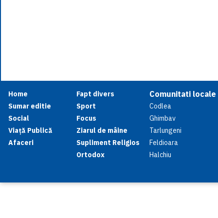
Comunitati locale
Home
Fapt divers
Sumar editie
Sport
Codlea
Social
Focus
Ghimbav
Viață Publică
Ziarul de mâine
Tarlungeni
Afaceri
Supliment Religios
Feldioara
Ortodox
Halchiu