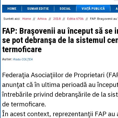
1 BRL
= 0.7714 
HOME
SUMAR EDITIE
SOCIAL
VIAȚĂ PUBLICĂ
1 CAD
= 3.1559 
A
1 CHF
= 5.2813 
1 CNY
= 0.6015 
Sunteti aici:
Home
//
Arhiva
//
2018
//
Editia 6706
//
FAP: Braşovenii au 
1 CZK
= 0.1993 
1 DKK
= 0.6668 
FAP: Braşovenii au început să se 
1 EGP
= 0.0860 
se pot debranşa de la sistemul cen
1 HUF
= 1.2223 
1 INR
= 0.0513 
termoficare
1 JPY
= 3.0556 
1 KRW
= 0.3047 
1 MDL
= 0.2538 
Autor:
Radu COLŢEA
1 MXN
= 0.2227 
1 NOK
= 0.4191 
1 NZD
= 2.6097 
Federaţia Asociaţiilor de Proprietari (FA
1 PLN
= 1.1646 
1 RSD
= 0.0425 
anunţat că în ultima perioadă au începu
1 RUB
= 0.0530 
1 SEK
= 0.4526 
întrebările privind debranşările de la si
1 TRY
= 0.1141 
1 UAH
= 0.1048 
de termoficare.
1 XDR
= 5.9383 
1 ZAR
= 0.2318 
În acest context, reprezentanţii FAP au 