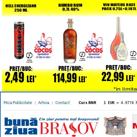
Mica Publicitate
Arhiva
Contact
|
|
Curs BNR
1 EUR
= 4.9774 
1 USD
= 4.3833 
1 GBP
= 5.8304 
1 XAU
= 464.461
1 AED
= 1.1933 
1 AUD
= 2.7957 
1 BGN
= 2.5449 