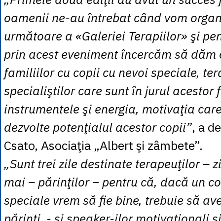
oamenii ne-au întrebat când vom organ
următoare a «Galeriei Terapiilor» şi pe
prin acest eveniment încercăm să dăm 
familiilor cu copii cu nevoi speciale, ter
specialiştilor care sunt în jurul acestor 
instrumentele şi energia, motivaţia care
dezvolte potenţialul acestor copii”
, a d
Csato, Asociaţia „Albert şi zâmbete”.
„Sunt trei zile destinate terapeuţilor – z
mai – părinţilor – pentru că, dacă un co
speciale vrem să fie bine, trebuie să ave
părinţi - şi speaker-ilor motivaţionali 