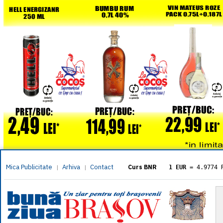
Mica Publicitate
Arhiva
Contact
|
|
Curs BNR
1 EUR
= 4.9774 
1 USD
= 4.3833 
1 GBP
= 5.8304 
1 XAU
= 464.461
1 AED
= 1.1933 
1 AUD
= 2.7957 
1 BGN
= 2.5449 