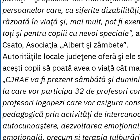
persoanelor care, cu siferite dizabilităţi
răzbată în viaţă şi, mai mult, pot fi ex
toţi şi pentru copiii cu nevoi speciale”,
a
Csato, Asociaţia „Albert şi zâmbete”.
Autorităţile locale judeţene oferă şi ele 
aceşti copii să poată avea o viaţă cât m
„CJRAE va fi prezent sâmbătă şi dumin
la care vor participa 32 de profesori cons
profesori logopezi care vor asigura cons
pedagogică prin activităţi de intercunoa
autocunoaştere, dezvoltarea emoţional
emoţională, precum şi terapia tulburări