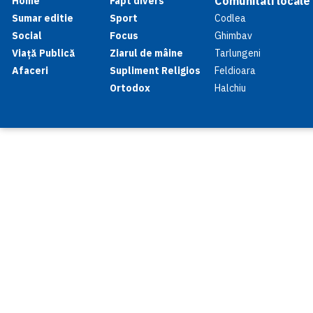
Comunitati locale
Home
Fapt divers
Sumar editie
Sport
Codlea
Social
Focus
Ghimbav
Viață Publică
Ziarul de mâine
Tarlungeni
Afaceri
Supliment Religios
Feldioara
Ortodox
Halchiu