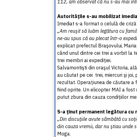
112, am observat că nu s-au mai înt
Autorităţile s-au mobilizat imediat
Imediat s-a format o celulă de criză ş
„Am reuşit să luăm legătura cu familia
ne-au spus că au plecat într-o exped
explicat prefectul Braşovului, Marian
când unul dintre cei trei a vorbit la
trei membri ai expediţiei.
Salvamontişti din oraşul Victoria, a
au căutat pe cei trei, miercuri şi joi,
rezultat. Operaţiunea de căutare a 
fiind oprite. Un elicopter MAI a fost 
putut zbura din cauza condiţiilor me
S-a ţinut permanent legătura cu 
„Din discuţiile avute sâmbătă cu soţ
din cauza vremii, dar nu ştiau unde 
Moga.