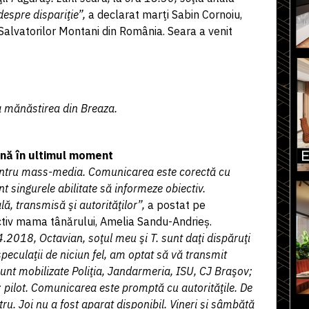
despre dispariţie”,
a declarat marţi Sabin Cornoiu,
Salvatorilor Montani din România. Seara a venit
a mănăstirea din Breaza.
ână în ultimul moment
 pentru mass-media. Comunicarea este corectă cu
nt singurele abilitate să informeze obiectiv.
ă, transmisă şi autorităţilor”,
a postat pe
ectiv mama tânărului, Amelia Sandu-Andrieș.
.2018, Octavian, soţul meu şi T. sunt daţi dispăruţi
eculaţii de niciun fel, am optat să vă transmit
 Sunt mobilizate Poliţia, Jandarmeria, ISU, CJ Braşov;
 pilot. Comunicarea este promptă cu autorităţile. De
ru. Joi nu a fost aparat disponibil. Vineri şi sâmbătă