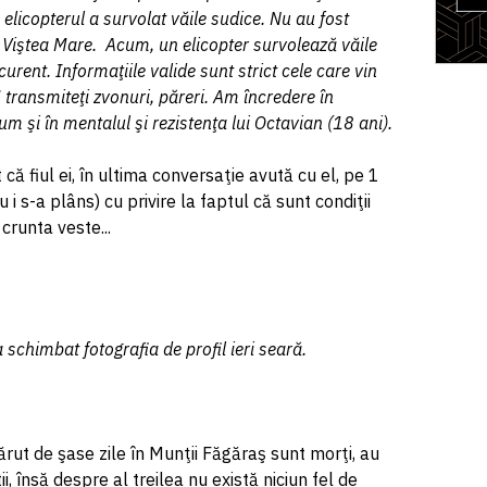
 elicopterul a survolat văile sudice. Nu au fost
a Viştea Mare. Acum, un elicopter survolează văile
urent. Informaţiile valide sunt strict cele care vin
transmiteţi zvonuri, păreri. Am încredere în
um şi în mentalul şi rezistenţa lui Octavian (18 ani).
ă fiul ei, în ultima conversaţie avută cu el, pe 1
 i s-a plâns) cu privire la faptul că sunt condiţii
crunta veste...
chimbat fotografia de profil ieri seară.
spărut de şase zile în Munţii Făgăraş sunt morţi, au
, însă despre al treilea nu există niciun fel de