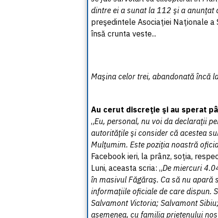
dintre ei a sunat la 112 şi a anunţat 
preşedintele Asociaţiei Naţionale a 
însă crunta veste...
Maşina celor trei, abandonată încă l
Au cerut discreţie şi au sperat p
„
Eu, personal, nu voi da declaraţii
autorităţile şi consider că acestea su
Mulţumim. Este poziţia noastră oficial
Facebook ieri, la prânz, soţia, resp
Luni, aceasta scria: „
De miercuri 4.04
în masivul Făgăraş. Ca să nu apară sp
informaţiile oficiale de care dispun.
Salvamont Victoria; Salvamont Sibiu;
asemenea, cu familia prietenului nost