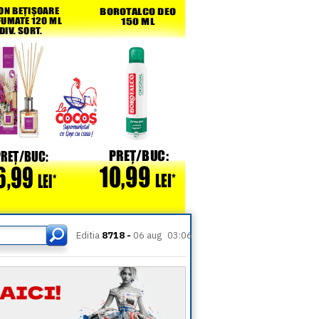
Editia
8718 -
06 aug
03:06