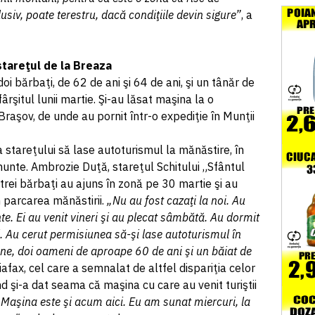
usiv, poate terestru, dacă condiţiile devin sigure”
, a
stareţul de la Breaza
, doi bărbaţi, de 62 de ani şi 64 de ani, şi un tânăr de
ârşitul lunii martie. Şi-au lăsat maşina la o
Braşov, de unde au pornit într-o expediţie în Munţii
a stareţului să lase autoturismul la mănăstire, în
unte. Ambrozie Duţă, stareţul Schitului „Sfântul
trei bărbaţi au ajuns în zonă pe 30 martie şi au
 parcarea mănăstirii.
„Nu au fost cazaţi la noi. Au
te. Ei au venit vineri şi au plecat sâmbătă. Au dormit
. Au cerut permisiunea să-şi lase autoturismul în
ane, doi oameni de aproape 60 de ani şi un băiat de
afax, cel care a semnalat de altfel dispariţia celor
ând şi-a dat seama că maşina cu care au venit turiştii
„Maşina este şi acum aici. Eu am sunat miercuri, la