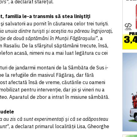
ors"
, a declarat stareţul.
, familia le-a transmis să stea liniştiţi
i salvatorii au pornit în căutarea celor trei turişti.
 unuia dintre turişti şi aceştia nu păreau îngrijoraţi,
iţie de două săptămâni în Munţii Făgăraşului”
, a
 Rasaliu. De la sfârşitul săptămânii trecute, însă,
 telefon acasă, nimeni nu a mai luat legătura cu cei
lături de jandarmii montani de la Sâmbăta de Sus i-
 pe la refugiile din masivul Făgăraş, dar fără
fost afectată însă de vreme, căutările cu oameni
mobilizat pentru intervenţie, dar joi şi vineri nu a
teo. Aparatul de zbor a intrat în misiune sâmbătă.
rudele
ia au zis că sunt experimentaţi şi că se adăposteau
sunt"
, a declarat primarul localităţii Lisa, Gheorghe