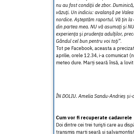
nu au fost condiţii de zbor. Duminică,
văzuţi. Un indiciu: avalanşă pe Vale
nordice. Aşteptăm raportul. Vă ţin la c
din partea mea. NU vă asumaţi şi NU 
experienţa şi prudenţa adulţilor, prec
Gândul cel bun pentru voi toţi”
.
Tot pe Facebook, aceasta a precizat c
aprilie, orele 12.34, i-a comunicat (nu
meteo dure. Marți seară însă, a lovit 
ÎN DOLIU. Amelia Sandu-Andrieș și-a s
Cum vor fi recuperate cadavrele
Doi dintre cei trei turişti care au di
transmis marți seară și salvamontiştii