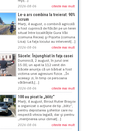
ieşi[...]
2026-08-06
citeste mai mult
Le-a ars combina la treierat: 90%
scrum
Marţi, 4 august, o combină agricolă
a fost cuprinsă de flăcări pe un teren
situat între localităţile Gura Văii
(comuna Recea) şi Pojorta (comuna
Lisa). La faţa locului au intervenit[...]
2026-08-06
citeste mai mult
Săcele: Înjunghiat în faţa casei
Duminică, 2 august, în jurul orei
15.00, un apel la 112 venit din
Săcele anunţa că un bărbat a fost
victima unei agresiuni fizice. „În
aceeaşi zi, în timp ce persoana
vătămată,[...]
2026-08-06
citeste mai mult
100 au picat la „blitz”
Marţi, 4 august, Biroul Rutier Braşov
a organizat o acţiune de tip „blitz”,
pentru depistarea şoferilor care nu
respectă viteza legală, dar şi pentru
„menţinerea unui climat[...]
2026-08-06
citeste mai mult