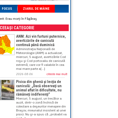
FOCUS
ZIARUL DE MÂINE
rit: Erau morţi în Făgăraş
ACEEAȘI CATEGORIE
ANM: Azi vin furtuni puternice,
avertizările de caniculă
continuă până duminică
Administraţia Naţională de
Meteorologie (ANM) a actualizat,
miercuri, 5 august, avertizările Cod
roşu şi Cod portocaliu de caniculă
extremă, care vor fi valabile în cea
mai mare parte a[...]
2026-08-06
citeste mai mult
Pisica din ghenă şi lecţia de
caniculă: „Dacă observaţi un
animal aflat în dificultate, nu
rămâneţi indiferenţi”
Miercuri, 5 august, un trecător a
auzit, dintr-o zonă închisă de
colectare a deşeurilor menajere din
Braşov, mieunatul insistent al unei
pisici. Nu şi-a spus că „probabil va