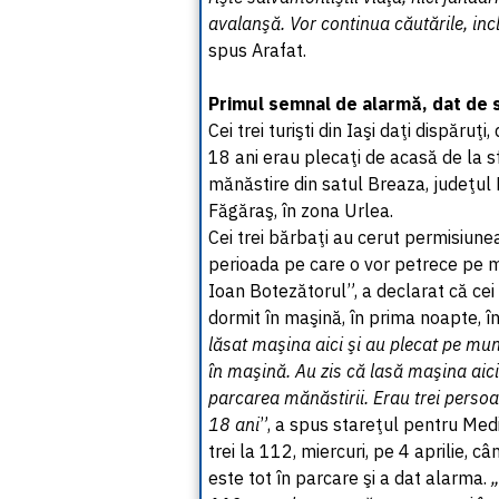
avalanşă. Vor continua căutările, incl
spus Arafat.
Primul semnal de alarmă, dat de 
Cei trei turişti din Iaşi daţi dispăruţi
18 ani erau plecaţi de acasă de la sf
mănăstire din satul Breaza, judeţul 
Făgăraş, în zona Urlea.
Cei trei bărbaţi au cerut permisiune
perioada pe care o vor petrece pe m
Ioan Botezătorul”, a declarat că cei 
dormit în maşină, în prima noapte, în
lăsat maşina aici şi au plecat pe mun
în maşină. Au zis că lasă maşina aici
parcarea mănăstirii. Erau trei perso
18 ani
”, a spus stareţul pentru Medi
trei la 112, miercuri, pe 4 aprilie, c
este tot în parcare şi a dat alarma.