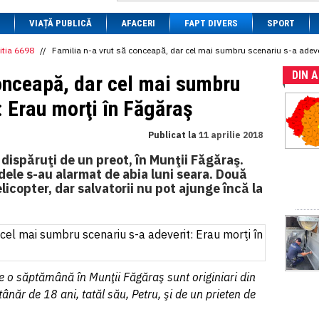
1 BRL
= 0.7714 RON
VIAȚĂ PUBLICĂ
1 CAD
= 3.1559 RON
AFACERI
FAPT DIVERS
SPORT
1 CHF
= 5.2813 RON
1 CNY
= 0.6015 RON
itia 6698
//
Familia n-a vrut să conceapă, dar cel mai sumbru scenariu s-a adeve
1 CZK
= 0.1993 RON
DIN 
1 DKK
= 0.6668 RON
conceapă, dar cel mai sumbru
1 EGP
= 0.0860 RON
1 HUF
= 1.2223 RON
: Erau morţi în Făgăraş
1 INR
= 0.0513 RON
1 JPY
= 3.0556 RON
Publicat la
11 aprilie 2018
1 KRW
= 0.3047 RON
1 MDL
= 0.2538 RON
ţi dispăruţi de un preot, în Munţii Făgăraş.
1 MXN
= 0.2227 RON
dele s-au alarmat de abia luni seara. Două
1 NOK
= 0.4191 RON
licopter, dar salvatorii nu pot ajunge încă la
1 NZD
= 2.6097 RON
1 PLN
= 1.1646 RON
1 RSD
= 0.0425 RON
1 RUB
= 0.0530 RON
1 SEK
= 0.4526 RON
1 TRY
= 0.1141 RON
1 UAH
= 0.1048 RON
 de o săptămână în Munţii Făgăraş sunt originiari din
1 XDR
= 5.9383 RON
ânăr de 18 ani, tatăl său, Petru, şi de un prieten de
1 ZAR
= 0.2318 RON