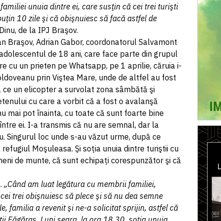
amiliei unuia dintre ei, care susţin că cei trei turişti
puţin 10 zile şi că obişnuiesc să facă astfel de
 Dinu, de la IPJ Braşov.
ean Braşov, Adrian Gabor, coordonatorul Salvamont
ă adolescentul de 18 ani, care face parte din grupul
ire cu un prieten pe Whatsapp, pe 1 aprilie, căruia i-
oldoveanu prin Viştea Mare, unde de altfel au fost
ă ce un elicopter a survolat zona sâmbătă şi
ietenului cu care a vorbit că a fost o avalanşă
nu mai pot înainta, cu toate că sunt foarte bine
între ei. I-a transmis că nu are semnal, dar la
u. Singurul loc unde s-au văzut urme, după ce
 refugiul Moşuleasa. Şi soţia unuia dintre turiştii cu
meni de munte, că sunt echipaţi corespunzător şi că
ă.
„Când am luat legătura cu membrii familiei,
ă cei trei obişnuiesc să plece şi să nu dea semne
le, familia a revenit şi ne-a solicitat sprijin, astfel că
ţii Făgăraş. Luni seara, la ora 18.30, soţia unuia