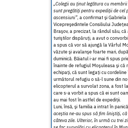
„Colegii au ţinut legătura cu membrii f
sunt pregătiţi pentru expediţii de cel 
ascensiuni”
, a confirmat şi Gabriela
Vicepreşedintele Consiliului Judeţ
Braşov, a precizat, la rândul său, c
turiştilor dispăruţi, a avut o convorb
a spus că vor să ajungă la Vârful M
văzute şi avalanşe foarte mari, dup
duminică. Băiatul i-ar mai fi spus pr
înainte de refugiul Moşuleasa şi că 
echipaţi, că sunt legaţi cu cordeline 
următorul refugiu o să-l sune din no
elicopterul a survolat zona, a fost la
care s-a vorbit a spus că ei sunt oa
au mai fost în astfel de expediţii.
Luni, însă, şi familia a intrat în panic
aceştia ne-au spus să fim liniştiţi, c
câteva zile. Ulterior, în urmă cu trei zi
se fac survolări cu elicopterul în Mun