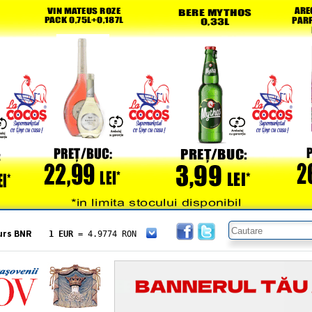
urs BNR
1 EUR
= 4.9774 RON
1 USD
= 4.3833 RON
1 GBP
= 5.8304 RON
1 XAU
= 464.4611 RON
1 AED
= 1.1933 RON
1 AUD
= 2.7957 RON
1 BGN
= 2.5449 RON