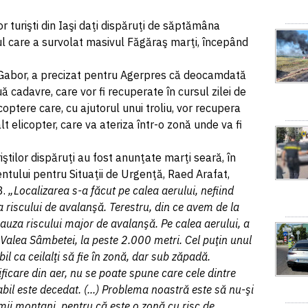
 turişti din Iaşi daţi dispăruţi de săptămâna
ul care a survolat masivul Făgăraş marţi, începând
 Gabor, a precizat pentru Agerpres că deocamdată
ă cadavre, care vor fi recuperate în cursul zilei de
coptere care, cu ajutorul unui troliu, vor recupera
lt elicopter, care va ateriza într-o zonă unde va fi
iştilor dispăruţi au fost anunţate marţi seară, în
ntului pentru Situaţii de Urgenţă, Raed Arafat,
3.
„Localizarea s-a făcut pe calea aerului, nefiind
a riscului de avalanşă. Terestru, din ce avem de la
cauza riscului major de avalanşă. Pe calea aerului, a
pe Valea Sâmbetei, la peste 2.000 metri. Cel puţin unul
sibil ca ceilalţi să fie în zonă, dar sub zăpadă.
ficare din aer, nu se poate spune care cele dintre
bil este decedat. (...) Problema noastră este să nu-şi
rmii montani, pentru că este o zonă cu risc de