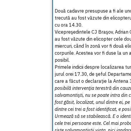
Două cadavre presupuse a fi ale unor
trecută au fost văzute din elicopter
cu ora 14.30.
Vicepreşedintele CJ Braşov, Adrian
au fost văzute din elicopter cele dou
miercuri, când în zonă vor fi două eli
corpurile. Acestea vor fi duse la un a
posibil.
Primele indicii despre localizarea tur
jurul orei 17.30, de şeful Departame
care a făcut o declaraţie la Antena 
posibilă intervenţia terestră din cauz
salvamontişti, nu se poate intra din 
fost găsit, localizat, unul dintre ei, 
dintre cei trei a fost identificat, e po
Urmează să se stabilească. E o identi
cele trei persoane este. Cel mai proba
rişte salvamontiştii viaţa, nici janda