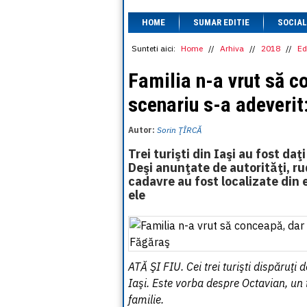
HOME
SUMAR EDITIE
SOCIAL
Sunteti aici:
Home
//
Arhiva
//
2018
//
Ed
Familia n-a vrut să 
scenariu s-a adeverit
Autor:
Sorin ŢÎRCĂ
Trei turişti din Iaşi au fost da
Deşi anunţate de autorităţi, ru
cadavre au fost localizate din e
ele
ATĂ ŞI FIU. Cei trei turişti dispăruţi
Iaşi. Este vorba despre Octavian, un t
familie.