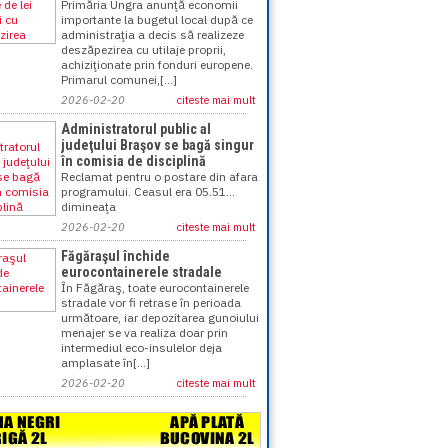
Primăria Ungra anunţă economii
importante la bugetul local după ce
administraţia a decis să realizeze
deszăpezirea cu utilaje proprii,
achiziţionate prin fonduri europene.
Primarul comunei,[...]
2026-02-20
citeste mai mult
Administratorul public al
judeţului Braşov se bagă singur
în comisia de disciplină
Reclamat pentru o postare din afara
programului. Ceasul era 05.51...
dimineaţa
2026-02-20
citeste mai mult
Făgăraşul închide
eurocontainerele stradale
În Făgăraş, toate eurocontainerele
stradale vor fi retrase în perioada
următoare, iar depozitarea gunoiului
menajer se va realiza doar prin
intermediul eco-insulelor deja
amplasate în[...]
2026-02-20
citeste mai mult