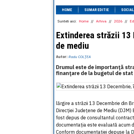
HOME
SUMAR EDITIE
SOCIAL
Sunteti aici:
Home
//
Arhiva
//
2026
//
Ed
Extinderea străzii 13
de mediu
Autor:
Radu COLŢEA
Drumul este de importanţă strat
finanţare de la bugetul de stat
lărgire a străzii 13 Decembrie din Br
Direcţiei Judeţene de Mediu (DJM) B
fost depus de consultantul contractat
documentaţia este evaluată acum de s
Conform documentaţiei depuse la DJM