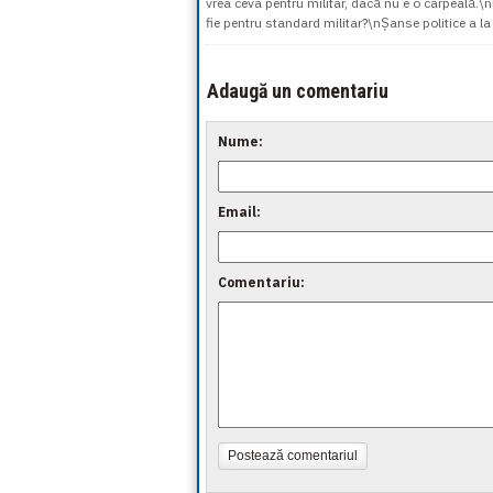
vrea ceva pentru militar, dacă nu e o cârpeală.\
fie pentru standard militar?\nȘanse politice a 
Adaugă un comentariu
Nume:
Email:
Comentariu:
Postează comentariul