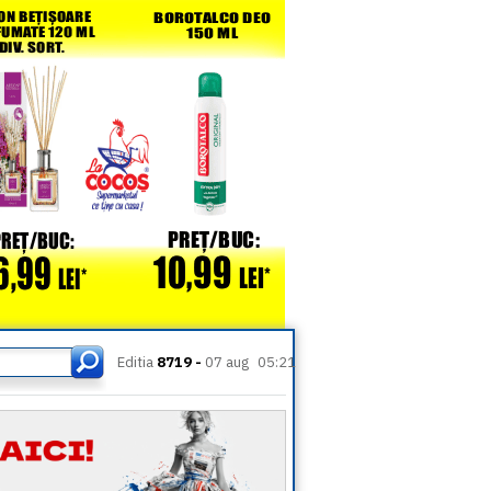
Editia
8719 -
07 aug
05:21