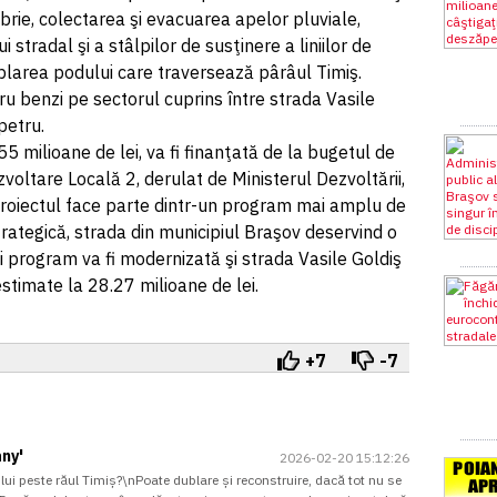
brie, colectarea şi evacuarea apelor pluviale,
stradal şi a stâlpilor de susţinere a liniilor de
ublarea podului care traversează pârâul Timiş.
tru benzi pe sectorul cuprins între strada Vasile
npetru.
55 milioane de lei, va fi finanţată de la bugetul de
voltare Locală 2, derulat de Ministerul Dezvoltării,
 Proiectul face parte dintr-un program mai amplu de
trategică, strada din municipiul Braşov deservind o
şi program va fi modernizată şi strada Vasile Goldiş
estimate la 28.27 milioane de lei.
+7
-7
ny'
2026-02-20 15:12:26
i peste răul Timiș?\nPoate dublare și reconstruire, dacă tot nu se