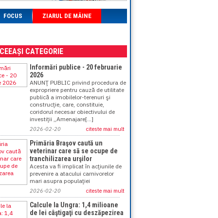
FOCUS
ZIARUL DE MÂINE
ACEEAȘI CATEGORIE
Informări publice - 20 februarie
2026
ANUNŢ PUBLIC privind procedura de
expropriere pentru cauză de utilitate
publică a imobilelor-terenuri şi
construcţie, care, constituie,
coridorul necesar obiectivului de
investiţii ,,Amenajare[...]
2026-02-20
citeste mai mult
Primăria Braşov caută un
veterinar care să se ocupe de
tranchilizarea urşilor
Acesta va fi implicat în acţiunile de
prevenire a atacului carnivorelor
mari asupra populaţiei
2026-02-20
citeste mai mult
Calcule la Ungra: 1,4 milioane
de lei câştigaţi cu deszăpezirea