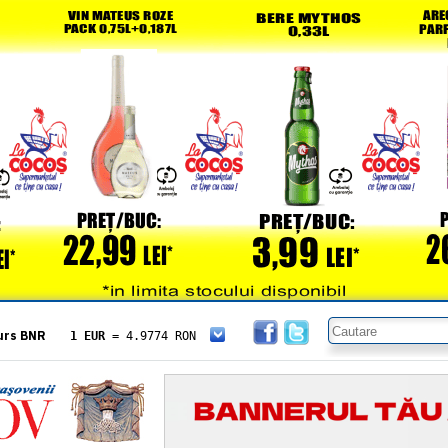
urs BNR
1 EUR
= 4.9774 RON
1 USD
= 4.3833 RON
1 GBP
= 5.8304 RON
1 XAU
= 464.4611 RON
1 AED
= 1.1933 RON
1 AUD
= 2.7957 RON
1 BGN
= 2.5449 RON