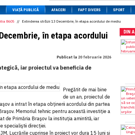
1 BRL
= 0.7714 RON
VIAȚĂ PUBLICĂ
1 CAD
= 3.1559 RON
AFACERI
FAPT DIVERS
SPORT
1 CHF
= 5.2813 RON
1 CNY
= 0.6015 RON
itia 8605
//
Extinderea străzii 13 Decembrie, în etapa acordului de mediu
1 CZK
= 0.1993 RON
DIN 
1 DKK
= 0.6668 RON
 Decembrie, în etapa acordului
1 EGP
= 0.0860 RON
1 HUF
= 1.2223 RON
1 INR
= 0.0513 RON
1 JPY
= 3.0556 RON
Publicat la
20 februarie 2026
1 KRW
= 0.3047 RON
1 MDL
= 0.2538 RON
egică, iar proiectul va beneficia de
1 MXN
= 0.2227 RON
1 NOK
= 0.4191 RON
1 NZD
= 2.6097 RON
1 PLN
= 1.1646 RON
Pregătit de mai bine
1 RSD
= 0.0425 RON
de un an, proiectul de
1 RUB
= 0.0530 RON
1 SEK
= 0.4526 RON
aşov a intrat în etapa obţinerii acordului din partea
1 TRY
= 0.1141 RON
raşov. Memoriul tehnic pentru această investiţie a
1 UAH
= 0.1048 RON
 de Primăria Braşov la instituţia amintită, iar
1 XDR
= 5.9383 RON
1 ZAR
= 0.2318 RON
pecialiştii direcţiei.
, Lucrările cuprinse în proiect vor dura 15 luni şi