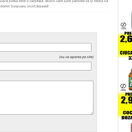
nDacă podul este o cârpeală, atunci care sunt șansele ca și restul să
la domn Scripcaru.\n\nCârpeală'
(nu va aparea pe site)