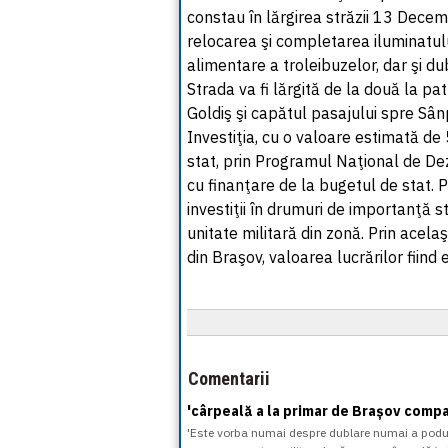
constau în lărgirea străzii 13 Decem
relocarea şi completarea iluminatului 
alimentare a troleibuzelor, dar şi d
Strada va fi lărgită de la două la pa
Goldiş şi capătul pasajului spre Sâ
Investiţia, cu o valoare estimată de 
stat, prin Programul Naţional de Dez
cu finanţare de la bugetul de stat.
investiţii în drumuri de importanţă s
unitate militară din zonă. Prin acela
din Braşov, valoarea lucrărilor fiind 
Comentarii
'cârpeală a la primar de Brașov compa
'Este vorba numai despre dublare numai a podulu