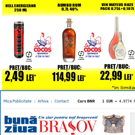
Mica Publicitate
Arhiva
Contact
|
|
Curs BNR
1 EUR
= 4.9774 
1 USD
= 4.3833 
1 GBP
= 5.8304 
1 XAU
= 464.461
1 AED
= 1.1933 
1 AUD
= 2.7957 
1 BGN
= 2.5449 