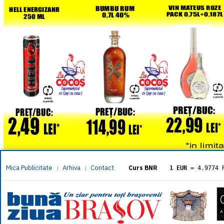
Mica Publicitate
Arhiva
Contact
|
|
Curs BNR
1 EUR
= 4.9774 
1 USD
= 4.3833 
1 GBP
= 5.8304 
1 XAU
= 464.461
1 AED
= 1.1933 
1 AUD
= 2.7957 
1 BGN
= 2.5449 