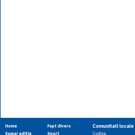
Comunitati locale
Home
Fapt divers
Sumar editie
Sport
Codlea